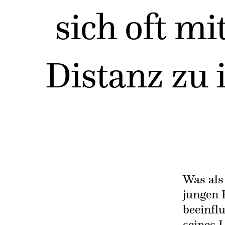
sich oft mi
Distanz zu
Was als
jungen 
beeinfl
seines 