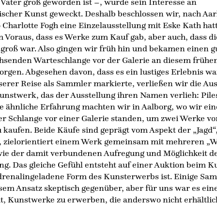
Vater groß geworden ist –, wurde sein Interesse an
ischer Kunst geweckt. Deshalb beschlossen wir, nach Aar
 Charlotte Fogh eine Einzelausstellung mit Eske Kath hat
 Voraus, dass es Werke zum Kauf gab, aber auch, dass di
groß war. Also gingen wir früh hin und bekamen einen g
hsenden Warteschlange vor der Galerie an diesem frühe
gen. Abgesehen davon, dass es ein lustiges Erlebnis wa
erer Reise als Sammler markierte, verließen wir die Aus
nstwerk, das der Ausstellung ihren Namen verlieh: Pile
e ähnliche Erfahrung machten wir in Aalborg, wo wir ein
er Schlange vor einer Galerie standen, um zwei Werke vo
 kaufen. Beide Käufe sind geprägt vom Aspekt der „Jagd“
, zielorientiert einem Werk gemeinsam mit mehreren „W
wie der damit verbundenen Aufregung und Möglichkeit d
ng. Das gleiche Gefühl entsteht auf einer Auktion beim K
drenalingeladene Form des Kunsterwerbs ist. Einige Sa
sem Ansatz skeptisch gegenüber, aber für uns war es ein
t, Kunstwerke zu erwerben, die anderswo nicht erhältli