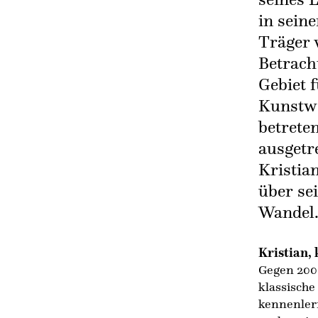
in sein
Träger 
Betrach
Gebiet f
Kunstwe
betreten
ausgetr
Kristia
über se
Wandel
Kristian,
Gegen 200
klassische
kennenlern