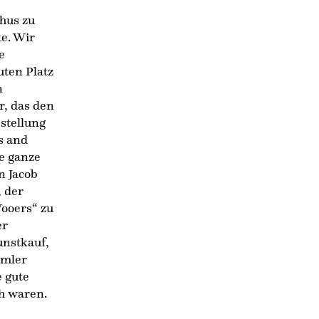
hus zu
te. Wir
e
uten Platz
n
r, das den
stellung
s and
e ganze
n Jacob
, der
ooers“ zu
er
unstkauf,
mmler
e gute
ch waren.