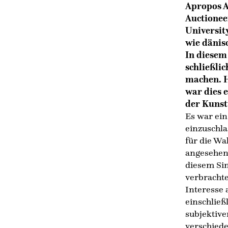
Apropos A
Auctionee
Universit
wie dänis
In diesem
schließli
machen. H
war dies e
der Kunst
Es war ein
einzuschla
für die Wa
angesehen,
diesem Si
verbracht
Interesse
einschließ
subjektive
verschiede