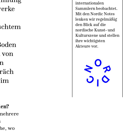
internationalen
werke
Sammlern beobachtet.
Mit den Nordic Notes
lenken wir regelmäßig
rschtem
den Blick auf die
nordische Kunst- und
Kulturszene und stellen
ihre wichtigsten
Boden
Akteure vor.
n von
en
präch
 im
len?
 mehrere
h
he, wo