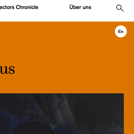
lectors Chronicle
Über uns
.
En
hus