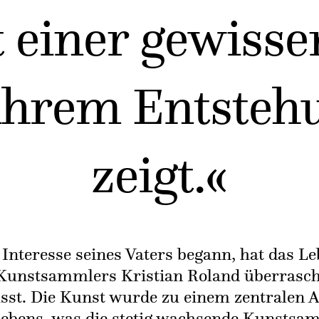
t einer gewisse
 ihrem Entsteh
zeigt.«
 Interesse seines Vaters begann, hat das L
Kunstsammlers Kristian Roland überrasc
usst. Die Kunst wurde zu einem zentralen 
Lebens, was die stetig wachsende Kunsts