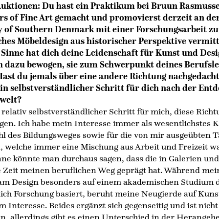
uktionen: Du hast ein Praktikum bei Bruun Rasmuss
rs of Fine Art gemacht und promovierst derzeit an de
y of Southern Denmark mit einer Forschungsarbeit zu
ches Möbeldesign aus historischer Perspektive vermitt
 Sinne hat dich deine Leidenschaft für Kunst und Des
ch dazu bewogen, sie zum Schwerpunkt deines Berufsl
ast du jemals über eine andere Richtung nachgedacht
in selbstverständlicher Schritt für dich nach der Ent
welt?
 relativ selbstverständlicher Schritt für mich, diese Rich
gen. Ich habe mein Interesse immer als wesentlichstes 
hl des Bildungsweges sowie für die von mir ausgeübten T
 welche immer eine Mischung aus Arbeit und Freizeit wa
nne könnte man durchaus sagen, dass die in Galerien un
e Zeit meinen beruflichen Weg geprägt hat. Während mei
 am Design besonders auf einem akademischen Studium d
lich Forschung basiert, beruht meine Neugierde auf Kuns
m Interesse. Beides ergänzt sich gegenseitig und ist nicht
n, allerdings gibt es einen Unterschied in der Herangeh