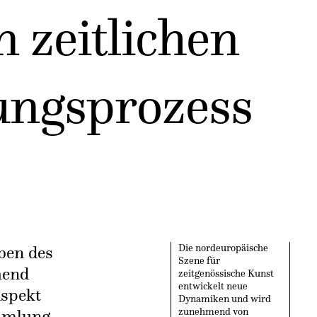
n zeitlichen
ungsprozess
eben des
Die nordeuropäische
Szene für
hend
zeitgenössische Kunst
entwickelt neue
Aspekt
Dynamiken und wird
ammlung
zunehmend von