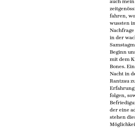
auch mein 
zeitgenöss
fahren, wo
wussten im
Nachfrage 
in der wac
Samstagmor
Beginn uns
mit dem Ku
Bones. Ein
Nacht in d
Rantzau zu
Erfahrung
folgen, so
Befriedigu
der eine a
stehen die
Möglichkei