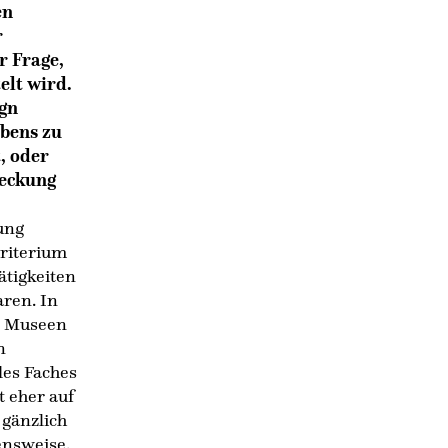
en
r
r Frage,
elt wird.
ign
ebens zu
, oder
deckung
tung
Kriterium
ätigkeiten
ren. In
d Museen
n
es Faches
t eher auf
 gänzlich
ensweise.