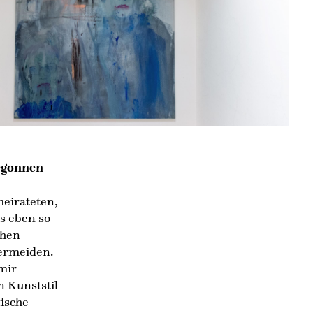
egonnen
heirateten,
s eben so
chen
vermeiden.
mir
n Kunststil
tische