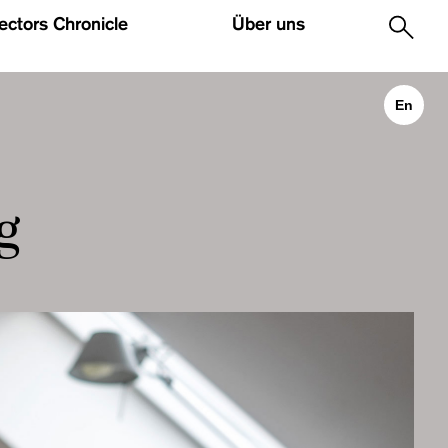
lectors Chronicle
Über uns
.
En
g