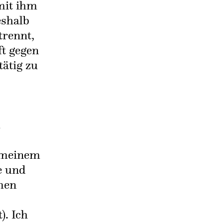
mit ihm
eshalb
rennt,
ft gegen
tätig zu
,
n meinem
e und
men
). Ich