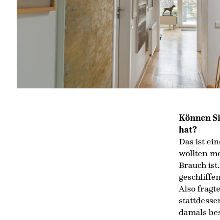
Können Si
hat?
Das ist ein
wollten me
Brauch ist
geschliffe
Also fragt
stattdesse
damals bes