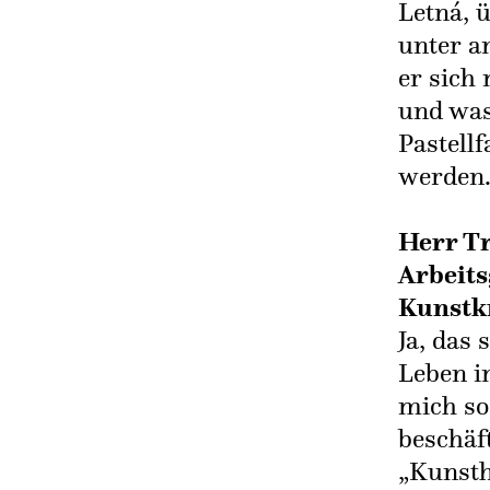
Letná, 
unter a
er sich
und was
Pastellf
werden
Herr Tr
Arbeits
Kunstkr
Ja, das
Leben i
mich so
beschäf
„Kunsth