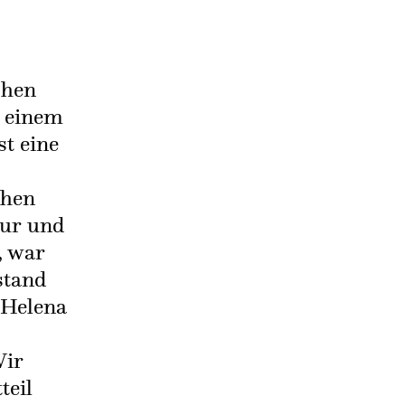
chen
, einem
st eine
chen
eur und
, war
stand
 Helena
Wir
teil