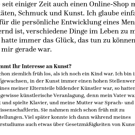
 seit einiger Zeit auch einen Online-Shop 
täten, Schmuck und Kunst. Ich glaube einf
 für die persönliche Entwicklung eines Me
ernd ist, verschiedene Dinge im Leben zu 
 hatte immer das Glück, das tun zu können
mir gerade war.
mt Ihr Interesse an Kunst?
hon ziemlich früh los, als ich noch ein Kind war. Ich bin 
fgewachsen, in der Kunst immer einen hohen Stellenwert
nes meiner Elternteile bildender Künstler war, so hatte
 gewisse künstlerische Veranlagung, denn mein Vater wa
und spielte Klavier, und meine Mutter war Sprach- und
issenschaftlerin. Sie nahmen mich schon früh mit zu
ellungen. Viel später konnte ich dann während meines
urstudiums auch etwas über Gesetzmäßigkeiten von Kunst