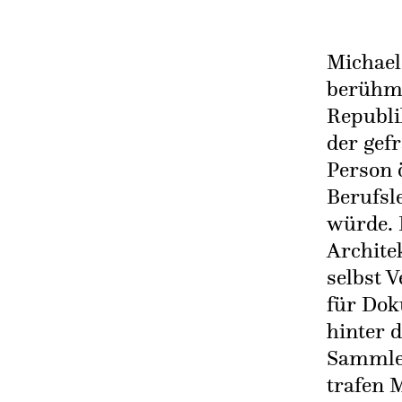
Michael 
berühmt
Republi
der gefr
Person 
Berufsl
würde. 
Archite
selbst V
für Dok
hinter 
Sammler
trafen 