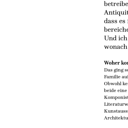
betreibe
Antiqui
dass es
bereich
Und ich
wonach 
Woher kom
Das ging sc
Familie au
Obwohl kei
beide eine
Komponist 
Literaturw
Kunstausst
Architekt