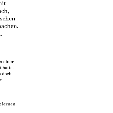
mit
ach,
nschen
machen.
,
in einer
 hatte.
n doch
r
 lernen.