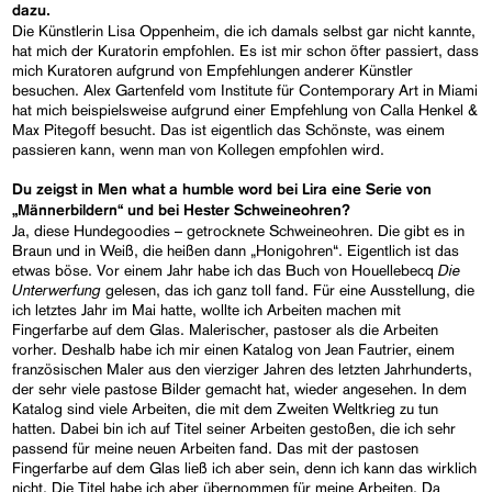
dazu.
Die Künstlerin Lisa Oppenheim, die ich damals selbst gar nicht kannte,
hat mich der Kuratorin empfohlen. Es ist mir schon öfter passiert, dass
mich Kuratoren aufgrund von Empfehlungen anderer Künstler
besuchen. Alex Gartenfeld vom Institute für Contemporary Art in Miami
hat mich beispielsweise aufgrund einer Empfehlung von Calla Henkel &
Max Pitegoff besucht. Das ist eigentlich das Schönste, was einem
passieren kann, wenn man von Kollegen empfohlen wird.
Du zeigst in Men what a humble word bei Lira eine Serie von
„Männerbildern“ und bei Hester Schweineohren?
Ja, diese Hundegoodies – getrocknete Schweineohren. Die gibt es in
Braun und in Weiß, die heißen dann „Honigohren“. Eigentlich ist das
Die
etwas böse. Vor einem Jahr habe ich das Buch von Houellebecq
Unterwerfung
gelesen, das ich ganz toll fand. Für eine Ausstellung, die
ich letztes Jahr im Mai hatte, wollte ich Arbeiten machen mit
Fingerfarbe auf dem Glas. Malerischer, pastoser als die Arbeiten
vorher. Deshalb habe ich mir einen Katalog von Jean Fautrier, einem
französischen Maler aus den vierziger Jahren des letzten Jahrhunderts,
der sehr viele pastose Bilder gemacht hat, wieder angesehen. In dem
Katalog sind viele Arbeiten, die mit dem Zweiten Weltkrieg zu tun
hatten. Dabei bin ich auf Titel seiner Arbeiten gestoßen, die ich sehr
passend für meine neuen Arbeiten fand. Das mit der pastosen
Fingerfarbe auf dem Glas ließ ich aber sein, denn ich kann das wirklich
nicht. Die Titel habe ich aber übernommen für meine Arbeiten. Da