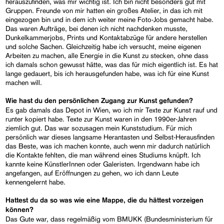
herauszufinden, was mir wichtig ist. Ich bin nicht besonders gut mit
Gruppen. Freunde von mir hatten ein großes Atelier, in das ich mit
eingezogen bin und in dem ich weiter meine Foto-Jobs gemacht habe.
Das waren Aufträge, bei denen ich nicht nachdenken musste,
Dunkelkammerjobs, Prints und Kontaktabzüge für andere herstellen
und solche Sachen. Gleichzeitig habe ich versucht, meine eigenen
Arbeiten zu machen, alle Energie in die Kunst zu stecken, ohne dass
ich damals schon gewusst hätte, was das für mich eigentlich ist. Es hat
lange gedauert, bis ich herausgefunden habe, was ich für eine Kunst
machen will.
Wie hast du den persönlichen Zugang zur Kunst gefunden?
Es gab damals das Depot in Wien, wo ich mir Texte zur Kunst rauf und
runter kopiert habe. Texte zur Kunst waren in den 1990er-Jahren
ziemlich gut. Das war sozusagen mein Kunststudium. Für mich
persönlich war dieses langsame Herantasten und Selbst-Herausfinden
das Beste, was ich machen konnte, auch wenn mir dadurch natürlich
die Kontakte fehlten, die man während eines Studiums knüpft. Ich
kannte keine KünstlerInnen oder Galeristen. Irgendwann habe ich
angefangen, auf Eröffnungen zu gehen, wo ich dann Leute
kennengelernt habe.
Hattest du da so was wie eine Mappe, die du hättest vorzeigen
können?
Das Gute war, dass regelmäßig vom BMUKK (Bundesministerium für