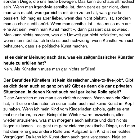
sondern Dinge, die uns heute bewegen. Das kann durchaus altmodisch
sein. Wenn man irgendwie sensibel ist, dann geht es gar nicht, dass
man was macht, was gar nichts mit dem zu tun hat, was gerade
passiert. Ich mag es aber lieber, wenn das nicht plakativ ist, sondern
man es eher subtil spürt. Wenn man sensibel ist – das muss man auf
eine Art sein, wenn man Kunst macht –, dann passiert das sowieso.
Man kann nichts machen, was die Umwelt gar nicht reflektiert, selbst
wenn man möchte. Ich finde es auch schwierig, wenn Künstler von sich
behaupten, dass sie politische Kunst machen.
Ist es deiner Meinung nach das, was ein zeitgenössischer Künstler
heute zu erfüllen hat?
Nein. Als Künstlerin muss man gar nichts erfüllen!
Der Beruf des Künstlers ist kein klassischer „nine-to-five-job“. Gibt
es dich denn auch so ganz privat? Gibt es denn die ganz privaten
Situationen, in denen Kunst auch mal gar keine Rolle spielt?
Diese Auszeiten muss man sich einfach nehmen. Wenn man ein Kind
hat, hilft einem das natürlich schon sehr, auch mal keine Kunst im Kopf
zu haben. Wenn ich mein Kind vom Kinderladen abhole, geht es erst
mal nur darum, es zum Beispiel im Winter warm anzuziehen, alles
wieder anzuziehen, was man morgens auch anhatte und dort nichts
liegen zu lassen – es geht um ganz einfache praktische Dinge, und man
hat dann eine ganz andere Rolle und Aufgabe! Ein Kind ist ein echtes
Vergnügen! Da kann ich Kunst dann auch ganz vergessen. Naja so