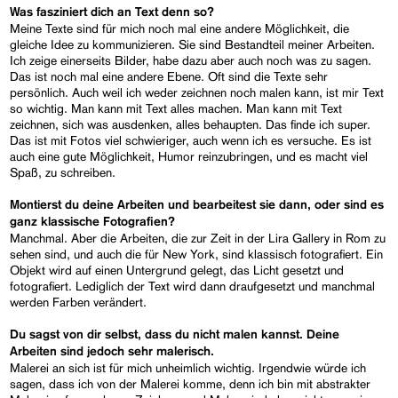
Was fasziniert dich an Text denn so?
Meine Texte sind für mich noch mal eine andere Möglichkeit, die
gleiche Idee zu kommunizieren. Sie sind Bestandteil meiner Arbeiten.
Ich zeige einerseits Bilder, habe dazu aber auch noch was zu sagen.
Das ist noch mal eine andere Ebene. Oft sind die Texte sehr
persönlich. Auch weil ich weder zeichnen noch malen kann, ist mir Text
so wichtig. Man kann mit Text alles machen. Man kann mit Text
zeichnen, sich was ausdenken, alles behaupten. Das finde ich super.
Das ist mit Fotos viel schwieriger, auch wenn ich es versuche. Es ist
auch eine gute Möglichkeit, Humor reinzubringen, und es macht viel
Spaß, zu schreiben.
Montierst du deine Arbeiten und bearbeitest sie dann, oder sind es
ganz klassische Fotografien?
Manchmal. Aber die Arbeiten, die zur Zeit in der Lira Gallery in Rom zu
sehen sind, und auch die für New York, sind klassisch fotografiert. Ein
Objekt wird auf einen Untergrund gelegt, das Licht gesetzt und
fotografiert. Lediglich der Text wird dann draufgesetzt und manchmal
werden Farben verändert.
Du sagst von dir selbst, dass du nicht malen kannst. Deine
Arbeiten sind jedoch sehr malerisch.
Malerei an sich ist für mich unheimlich wichtig. Irgendwie würde ich
sagen, dass ich von der Malerei komme, denn ich bin mit abstrakter