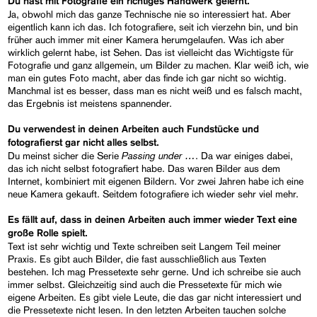
Du hast mit Fotografie ein richtiges Handwerk gelernt.
Ja, obwohl mich das ganze Technische nie so interessiert hat. Aber
eigentlich kann ich das. Ich fotografiere, seit ich vierzehn bin, und bin
früher auch immer mit einer Kamera herumgelaufen. Was ich aber
wirklich gelernt habe, ist Sehen. Das ist vielleicht das Wichtigste für
Fotografie und ganz allgemein, um Bilder zu machen. Klar weiß ich, wie
man ein gutes Foto macht, aber das finde ich gar nicht so wichtig.
Manchmal ist es besser, dass man es nicht weiß und es falsch macht,
das Ergebnis ist meistens spannender.
Du verwendest in deinen Arbeiten auch Fundstücke und
fotografierst gar nicht alles selbst.
Passing under …
Du meinst sicher die Serie
. Da war einiges dabei,
das ich nicht selbst fotografiert habe. Das waren Bilder aus dem
Internet, kombiniert mit eigenen Bildern. Vor zwei Jahren habe ich eine
neue Kamera gekauft. Seitdem fotografiere ich wieder sehr viel mehr.
Es fällt auf, dass in deinen Arbeiten auch immer wieder Text eine
große Rolle spielt.
Text ist sehr wichtig und Texte schreiben seit Langem Teil meiner
Praxis. Es gibt auch Bilder, die fast ausschließlich aus Texten
bestehen. Ich mag Pressetexte sehr gerne. Und ich schreibe sie auch
immer selbst. Gleichzeitig sind auch die Pressetexte für mich wie
eigene Arbeiten. Es gibt viele Leute, die das gar nicht interessiert und
die Pressetexte nicht lesen. In den letzten Arbeiten tauchen solche