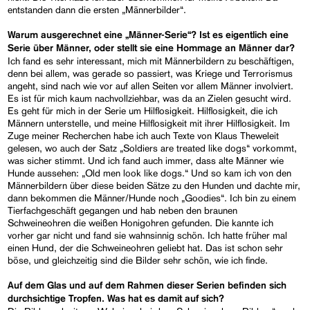
entstanden dann die ersten „Männerbilder“.
Warum ausgerechnet eine „Männer-Serie“? Ist es eigentlich eine
Serie über Männer, oder stellt sie eine Hommage an Männer dar?
Ich fand es sehr interessant, mich mit Männerbildern zu beschäftigen,
denn bei allem, was gerade so passiert, was Kriege und Terrorismus
angeht, sind nach wie vor auf allen Seiten vor allem Männer involviert.
Es ist für mich kaum nachvollziehbar, was da an Zielen gesucht wird.
Es geht für mich in der Serie um Hilflosigkeit. Hilflosigkeit, die ich
Männern unterstelle, und meine Hilflosigkeit mit ihrer Hilflosigkeit. Im
Zuge meiner Recherchen habe ich auch Texte von Klaus Theweleit
gelesen, wo auch der Satz „Soldiers are treated like dogs“ vorkommt,
was sicher stimmt. Und ich fand auch immer, dass alte Männer wie
Hunde aussehen: „Old men look like dogs.“ Und so kam ich von den
Männerbildern über diese beiden Sätze zu den Hunden und dachte mir,
dann bekommen die Männer/Hunde noch „Goodies“. Ich bin zu einem
Tierfachgeschäft gegangen und hab neben den braunen
Schweineohren die weißen Honigohren gefunden. Die kannte ich
vorher gar nicht und fand sie wahnsinnig schön. Ich hatte früher mal
einen Hund, der die Schweineohren geliebt hat. Das ist schon sehr
böse, und gleichzeitig sind die Bilder sehr schön, wie ich finde.
Auf dem Glas und auf dem Rahmen dieser Serien befinden sich
durchsichtige Tropfen. Was hat es damit auf sich?