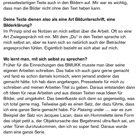
pressetextartigen Texte auch in den Bildern auf. Mir war es wichtig,
dass man die Bilder nicht ohne den Text haben kann.
Deine Texte dienen also als eine Art Bildunterschrift, eine
Bilderklärung?
Im Prinzip sind es Notizen an mich selbst über die Arbeit. Oft so eine
Art Zwiegespräch mit mir. Mit dem „Du“ in den Texten spreche ich
mich selbst an, aber es kann sich so natürlich auch der Betrachter
angesprochen fühlen. Eigentlich bezieht es sich aber auf mich.
Wo lernt man, mit sich selbst zu sprechen?
Früher für die Einreichungen des BMUKK musste man über seine
eigenen Arbeiten schreiben. Das habe ich auch ganz gerne gemacht
und fand es schon damals komisch, wenn jemand anderer das
gemacht hätte. Ich hab dann angefangen, Pressetexte für mich zu
schreiben und meinen Arbeiten Titel zu geben. Daraus entstanden dann
oft Ideen für neue Arbeiten und aus diesen Texten neue Ideen für
Bilder, und umgekehrt. Das beeinflusste sich dann so gegenseitig, was
ich total gerne mag. Teilweise gab es einen Satz, der dazu führte, dass
Passing under …
ich eine ganze Serie gemacht habe. Für
war es zum
Beispiel der Satz von Jacques Lacan, dass ein Hommelette (eine Form
des objet petit a, der Objektursache des Begehrens) ultra-flach sei, um
unter Türen durchzukommen, den ich so super fand. Daraus wurde
dann eine ganze Serie.