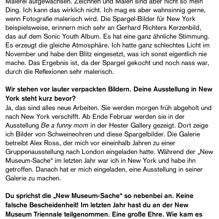
Malerei aufgewachsen. Zeichnen und Malen sind aber nicht so mein
Ding. Ich kann das wirklich nicht. Ich mag es aber wahnsinnig gerne,
wenn Fotografie malerisch wird. Die Spargel-Bilder für New York
beispielsweise, erinnern mich sehr an Gerhard Richters Kerzenbild,
das auf dem Sonic Youth Album. Es hat eine ganz ähnliche Stimmung.
Es erzeugt die gleiche Atmosphäre. Ich hatte ganz schlechtes Licht im
November und habe den Blitz eingesetzt, was ich sonst eigentlich nie
mache. Das Ergebnis ist, da der Spargel gekocht und noch nass war,
durch die Reflexionen sehr malerisch.
Wir stehen vor lauter verpackten Bildern. Deine Ausstellung in New
York steht kurz bevor?
Ja, das sind alles neue Arbeiten. Sie werden morgen früh abgeholt und
nach New York verschifft. Ab Ende Februar werden sie in der
Be a funny mom
Ausstellung
in der Hester Gallery gezeigt. Dort zeige
ich Bilder von Schweineohren und diese Spargelbilder. Die Galerie
betreibt Alex Ross, der mich vor eineinhalb Jahren zu einer
Gruppenausstellung nach London eingeladen hatte. Während der „New
Museum-Sache“ im letzten Jahr war ich in New York und habe ihn
getroffen. Danach hat er mich eingeladen, eine Ausstellung in seiner
Galerie zu machen.
Du sprichst die „New Museum-Sache“ so nebenbei an. Keine
falsche Bescheidenheit! Im letzten Jahr hast du an der New
Museum Triennale teilgenommen. Eine große Ehre. Wie kam es