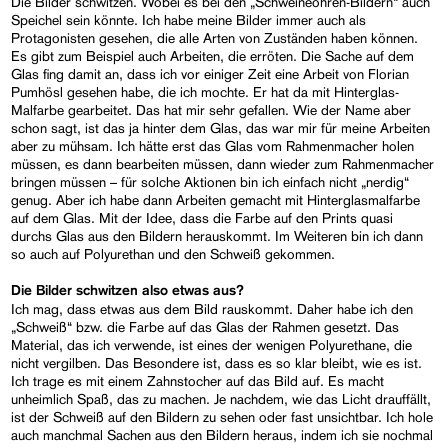
Die Bilder schwitzen. Wobei es bei den „Schweineohren-Bildern“ auch
Speichel sein könnte. Ich habe meine Bilder immer auch als
Protagonisten gesehen, die alle Arten von Zuständen haben können.
Es gibt zum Beispiel auch Arbeiten, die erröten. Die Sache auf dem
Glas fing damit an, dass ich vor einiger Zeit eine Arbeit von Florian
Pumhösl gesehen habe, die ich mochte. Er hat da mit Hinterglas-
Malfarbe gearbeitet. Das hat mir sehr gefallen. Wie der Name aber
schon sagt, ist das ja hinter dem Glas, das war mir für meine Arbeiten
aber zu mühsam. Ich hätte erst das Glas vom Rahmenmacher holen
müssen, es dann bearbeiten müssen, dann wieder zum Rahmenmacher
bringen müssen – für solche Aktionen bin ich einfach nicht „nerdig“
genug. Aber ich habe dann Arbeiten gemacht mit Hinterglasmalfarbe
auf dem Glas. Mit der Idee, dass die Farbe auf den Prints quasi
durchs Glas aus den Bildern herauskommt. Im Weiteren bin ich dann
so auch auf Polyurethan und den Schweiß gekommen.
Die Bilder schwitzen also etwas aus?
Ich mag, dass etwas aus dem Bild rauskommt. Daher habe ich den
„Schweiß“ bzw. die Farbe auf das Glas der Rahmen gesetzt. Das
Material, das ich verwende, ist eines der wenigen Polyurethane, die
nicht vergilben. Das Besondere ist, dass es so klar bleibt, wie es ist.
Ich trage es mit einem Zahnstocher auf das Bild auf. Es macht
unheimlich Spaß, das zu machen. Je nachdem, wie das Licht drauffällt,
ist der Schweiß auf den Bildern zu sehen oder fast unsichtbar. Ich hole
auch manchmal Sachen aus den Bildern heraus, indem ich sie nochmal