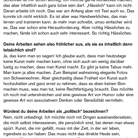
das aber inhaltlich auch ganz böse sein darf. „Hässlich“ kann ich nicht.
Daran arbeite ich noch. Das war am Anfang aber mit Text auch so. Das
konnte ich nicht wirklich. Es ist aber was Handwerkliches, das man
lernen und trainieren kann. Je mehr man schreibt, umso einfacher wird
es. Das war schon eine Herausforderung. Aber richtig Hässliches zu
machen, fände ich schon auch sehr interessant. So richtig Hässliches.
Deine Arbeiten sehen also fröhlicher aus, als sie es inhaltlich dann
tatsächlich sind?
Ja, das kann man so sagen! Ich glaube auch, dass man heutzutage
keine Kunst mehr machen kann, ohne sich auch ein wenig darüber
lustig zu machen, dass man Kunst macht. Es gibt ja keine Tabus mehr.
Man kann ja alles machen. Zum Beispiel wahnsinnig elegante Fotos
von Schweineohren. Aber gleichzeitig diese Freiheit von Kunst auch
hochzuhalten und ganz ernst zu nehmen, dass es eben keinen Sinn
machen muss, was man tut, keine Rechtfertigung braucht. Das möchte
ich noch mal unterstreichen und eine gewisse Art von Humor oder eine
gewisse Art von assoziativem Denken oder Sensibilität vermitteln.
Würdest du deine Arbeiten als „politisch“ bezeichnen?
Nein, nicht unbedingt. Ich möchte mich mit Dingen auseinandersetzen,
die mich selbst interessieren, die persönlich sind, bei denen man etwas
spürt. Kunst, die mir gefällt, muss mit der Zeit, in der wir leben,
irgendwie zu tun haben. Das muss nicht das direkte Heute sein,