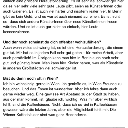
einfach eine größere Herausforderung. Es ist sehr viel schwieriger hier,
da es hier sehr viele sehr gute Leute gibt, seien es KünstlerInnen oder
auch Galerien. Es ist auch viel härter und insofern realer hier. In Berlin
gibt es kein Geld, und es wartet auch niemand auf einen. Es ist nicht
so, dass sich andere KünstlerInnen über neue KünstlerInnen freuen
würden. Und es ist auch gar nicht so einfach, hier Leute
kennenzulernen.
Und dennoch scheinst du dich offenbar wohlzufühlen?
Auch wenn vieles schwierig ist, es ist eine Herausforderung, die einem
gut tut. Mir hat es in jedem Fall sehr gut getan – für meine Arbeit, aber
auch persönlich! Im Übrigen kann man hier in Berlin auch noch sehr
gut und günstig leben. Man kann hier Kinder haben, was als Künstlerin
in anderen Großstädten viel schwieriger ist.
Bist du denn noch oft in Wien?
Ich bin wahnsinnig gerne in Wien, ich genieße es, in Wien Freunde zu
besuchen. Und das Essen ist wunderbar. Aber ich fahre dann auch
gerne wieder weg. Eine gewisse Art Abstand zu der Stadt zu haben,
aus der man kommt, ist, glaube ich, wichtig. Was mir aber wirklich
fehlt, sind die Kaffeehäuser. Nicht, dass ich so viel in Kaffeehäusern
gewesen wäre die letzten Jahre, aber die Möglichkeit fehlt mir. Die
Wiener Kaffeehäuser sind was ganz Besonderes.