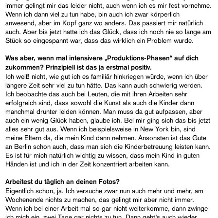
immer gelingt mir das leider nicht, auch wenn ich es mir fest vornehme.
Wenn ich dann viel zu tun habe, bin auch ich zwar körperlich
anwesend, aber im Kopf ganz wo anders. Das passiert mir natürlich
auch. Aber bis jetzt hatte ich das Glück, dass ich noch nie so lange am
Stück so eingespannt war, dass das wirklich ein Problem wurde.
Was aber, wenn mal intensivere „Produktions-Phasen“ auf dich
zukommen? Prinzipiell ist das ja erstmal positiv.
Ich weiß nicht, wie gut ich es familiär hinkriegen würde, wenn ich über
längere Zeit sehr viel zu tun hätte. Das kann auch schwierig werden.
Ich beobachte das auch bei Leuten, die mit ihren Arbeiten sehr
erfolgreich sind, dass sowohl die Kunst als auch die Kinder dann
manchmal drunter leiden können. Man muss da gut aufpassen, aber
auch ein wenig Glück haben, glaube ich. Bei mir ging sich das bis jetzt
alles sehr gut aus. Wenn ich beispielsweise in New York bin, sind
meine Eltern da, die mein Kind dann nehmen. Ansonsten ist das Gute
an Berlin schon auch, dass man sich die Kinderbetreuung leisten kann.
Es ist für mich natürlich wichtig zu wissen, dass mein Kind in guten
Händen ist und ich in der Zeit konzentriert arbeiten kann.
Arbeitest du täglich an deinen Fotos?
Eigentlich schon, ja. Ich versuche zwar nun auch mehr und mehr, am
Wochenende nichts zu machen, das gelingt mir aber nicht immer.
Wenn ich bei einer Arbeit mal so gar nicht weiterkomme, dann zwinge
ich mich ein, zwei Tage gar nichts zu tun. Dann geht’s auch wieder