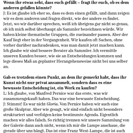
Wenn ihr etwas seht, dass euch gefällt – fragt ihr euch, ob es dem
anderen gefallen könnte?
J: Es ist glaube ich eher so, dass es dem einen gefällt, und dann zeigen
wir es dem anderen und fragen direkt, wie der andere es findet.
Jetzt, wo wir darüber sprechen, weiß ich übrigens gar nicht so genau,
ob ich mich selbst überhaupt als Sammler bezeichnen würde. Wir
haben kleine thematische Gruppen, die zueinander passen. Aber der
Kauf liegt eher in der Vergangenheit. Wir kaufen oft Sachen, ohne
vorher darüber nachzudenken, was man damit jetzt machen kann.
Ich glaube wir sind bessere Berater als Sammler. Ich vermittle
unseren Kunden besser, wie sie an Entscheidungen kommen und
lege dieses Maß an geplanter Herangehensweise nicht bei uns selber
an.
Gab es trotzdem einen Punkt, an dem ihr gemerkt habt, dass ihr
Kunst nicht nur privat ansammelt, sondern dass es eine
bewusste Entscheidung ist, ein Werk zu kaufen?
L: Ich glaube, von Manfred Pernice war das erste, was wir
zusammengekauft haben. Das war eine bewusste Entscheidung.
J: Stimmt! Es war nicht
Gloria
. Von Pernice haben wir auch eine
große Skulptur. Aber wie gesagt, wir sind einfach nicht besonders
strukturiert und verfolgen keine bestimmte Agenda. Eigentlich
machen wir alles falsch. So richtig trennen wir unsere Sammlung von
der Galerie dann auch nicht, wenn ich mir die Lampe anschaue, die
gerade über uns hängt. Das ist eine Franz West-Lampe, die ist auch