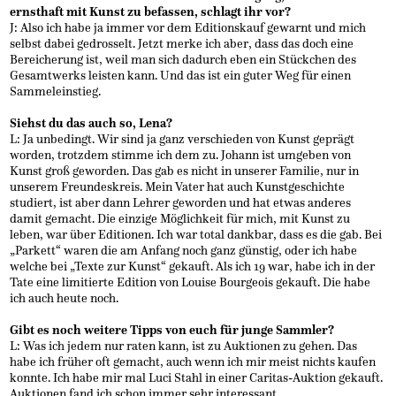
ernsthaft mit Kunst zu befassen, schlagt ihr vor?
J: Also ich habe ja immer vor dem Editionskauf gewarnt und mich
selbst dabei gedrosselt. Jetzt merke ich aber, dass das doch eine
Bereicherung ist, weil man sich dadurch eben ein Stückchen des
Gesamtwerks leisten kann. Und das ist ein guter Weg für einen
Sammeleinstieg.
Siehst du das auch so, Lena?
L: Ja unbedingt. Wir sind ja ganz verschieden von Kunst geprägt
worden, trotzdem stimme ich dem zu. Johann ist umgeben von
Kunst groß geworden. Das gab es nicht in unserer Familie, nur in
unserem Freundeskreis. Mein Vater hat auch Kunstgeschichte
studiert, ist aber dann Lehrer geworden und hat etwas anderes
damit gemacht. Die einzige Möglichkeit für mich, mit Kunst zu
leben, war über Editionen. Ich war total dankbar, dass es die gab. Bei
„Parkett“ waren die am Anfang noch ganz günstig, oder ich habe
welche bei „Texte zur Kunst“ gekauft. Als ich 19 war, habe ich in der
Tate eine limitierte Edition von Louise Bourgeois gekauft. Die habe
ich auch heute noch.
Gibt es noch weitere Tipps von euch für junge Sammler?
L: Was ich jedem nur raten kann, ist zu Auktionen zu gehen. Das
habe ich früher oft gemacht, auch wenn ich mir meist nichts kaufen
konnte. Ich habe mir mal Luci Stahl in einer Caritas-Auktion gekauft.
Auktionen fand ich schon immer sehr interessant.