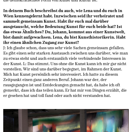
die demokratischste Form von Kunst und Kultur ist.
In deinem Buch beschreibst du auch, wie Lena und du euch in
Wien kennengelernt habt. Inzwischen seid ihr verheiratet und
sammelt gemeinsam Kunst. Habt ihr euch mal darüber
ausgetauscht, welche Bedeutung Kunst für euch beide hat? Ist
das etwas Ähnliches? Du, Johann, kommst aus einer Kunstwelt,
bist damit aufgewachsen. Lena, du bist Kunsthistorikerin. Habt
ihr einen ähnlichen Zugang zur Kunst?
J: Ich glaube schon, dass uns sehr viele Sachen gemeinsam gefallen.
Es gibt einen sehr starken Austausch zwischen uns darüber, wie man
zu etwas steht und auch erstaunlich viele verbindende Interessen in
der Kunst. L: Das stimmt. Uns ohne die Kunst kann ich mir gar nicht
vorstellen. Wir sind uns darüber begegnet, im Rahmen der Kunst.
Mich hat Kunst persönlich sehr interessiert. Ich hatte zu diesem
Zeitpunkt einen ganz anderen Beruf. Johann war der, der
rausgegangen ist und Entdeckungen gemacht hat, da habe ich oft
gemerkt, dass ich das teilen kann. Er hat mir von Dingen erzählt, die
er gesehen hat und toll fand oder auch nicht verstanden hat.