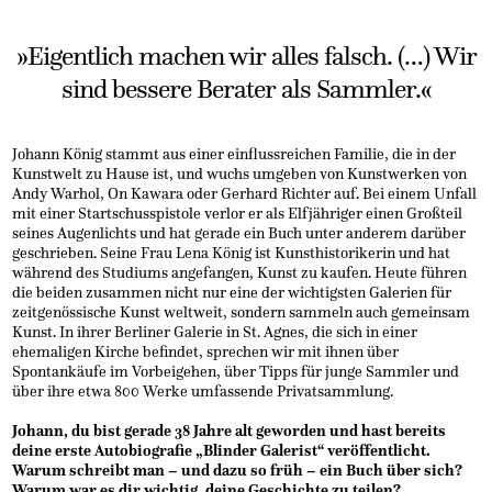
»Eigentlich machen wir alles falsch. (…) Wir
sind bessere Berater als Sammler.«
Johann König stammt aus einer einflussreichen Familie, die in der
Kunstwelt zu Hause ist, und wuchs umgeben von Kunstwerken von
Andy Warhol, On Kawara oder Gerhard Richter auf. Bei einem Unfall
mit einer Startschusspistole verlor er als Elfjähriger einen Großteil
seines Augenlichts und hat gerade ein Buch unter anderem darüber
geschrieben. Seine Frau Lena König ist Kunsthistorikerin und hat
während des Studiums angefangen, Kunst zu kaufen. Heute führen
die beiden zusammen nicht nur eine der wichtigsten Galerien für
zeitgenössische Kunst weltweit, sondern sammeln auch gemeinsam
Kunst. In ihrer Berliner Galerie in St. Agnes, die sich in einer
ehemaligen Kirche befindet, sprechen wir mit ihnen über
Spontankäufe im Vorbeigehen, über Tipps für junge Sammler und
über ihre etwa 800 Werke umfassende Privatsammlung.
Johann, du bist gerade 38 Jahre alt geworden und hast bereits
deine erste Autobiografie „Blinder Galerist“ veröffentlicht.
Warum schreibt man – und dazu so früh – ein Buch über sich?
Warum war es dir wichtig, deine Geschichte zu teilen?