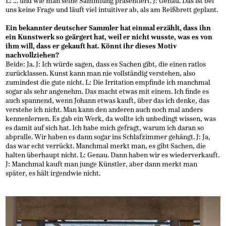
L: … und wie man seine Sammlung präsentiert. J: Genau. Das ist bei
uns keine Frage und läuft viel intuitiver ab, als am Reißbrett geplant.
Ein bekannter deutscher Sammler hat einmal erzählt, dass ihn
ein Kunstwerk so geärgert hat, weil er nicht wusste, was es von
ihm will, dass er gekauft hat. Könnt ihr dieses Motiv
nachvollziehen?
Beide: Ja. J: Ich würde sagen, dass es Sachen gibt, die einen ratlos
zurücklassen. Kunst kann man nie vollständig verstehen, also
zumindest die gute nicht. L: Die Irritation empfinde ich manchmal
sogar als sehr angenehm. Das macht etwas mit einem. Ich finde es
auch spannend, wenn Johann etwas kauft, über das ich denke, das
verstehe ich nicht. Man kann den anderen auch noch mal anders
kennenlernen. Es gab ein Werk, da wollte ich unbedingt wissen, was
es damit auf sich hat. Ich habe mich gefragt, warum ich daran so
abpralle. Wir haben es dann sogar ins Schlafzimmer gehängt. J: Ja,
das war echt verrückt. Manchmal merkt man, es gibt Sachen, die
halten überhaupt nicht. L: Genau. Dann haben wir es wiederverkauft.
J: Manchmal kauft man junge Künstler, aber dann merkt man
später, es hält irgendwie nicht.