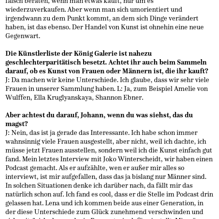
falsch beraten, wenn man etwas kauft, nur um es
wiederzuverkaufen. Aber wenn man sich umorientiert und
irgendwann zu dem Punkt kommt, an dem sich Dinge verändert
haben, ist das ebenso. Der Handel von Kunst ist ohnehin eine neue
Gegenwart.
Die Künstlerliste der König Galerie ist nahezu
geschlechterparitätisch besetzt. Achtet ihr auch beim Sammeln
darauf, ob es Kunst von Frauen oder Männern ist, die ihr kauft?
J: Da machen wir keine Unterschiede. Ich glaube, dass wir sehr viele
Frauen in unserer Sammlung haben. L: Ja, zum Beispiel Amelie von
Wulffen, Ella Kruglyanskaya, Shannon Ebner.
Aber achtest du darauf, Johann, wenn du was siehst, das du
magst?
J: Nein, das ist ja gerade das Interessante. Ich habe schon immer
wahnsinnig viele Frauen ausgestellt, aber nicht, weil ich dachte, ich
müsse jetzt Frauen ausstellen, sondern weil ich die Kunst einfach gut
fand. Mein letztes Interview mit Joko Winterscheidt, wir haben einen
Podcast gemacht. Als er aufzählte, wen er außer mir alles so
interviewt, ist mir aufgefallen, dass das ja bislang nur Männer sind.
In solchen Situationen denke ich darüber nach, da fällt mir das
natürlich schon auf. Ich fand es cool, dass er die Stelle im Podcast drin
gelassen hat. Lena und ich kommen beide aus einer Generation, in
der diese Unterschiede zum Glück zunehmend verschwinden und