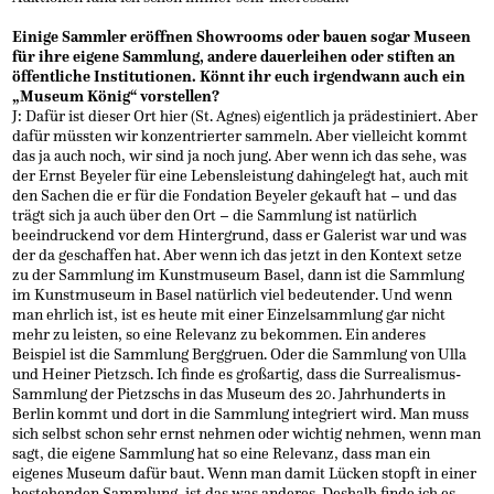
Einige Sammler eröffnen Showrooms oder bauen sogar Museen
für ihre eigene Sammlung, andere dauerleihen oder stiften an
öffentliche Institutionen. Könnt ihr euch irgendwann auch ein
„Museum König“ vorstellen?
J: Dafür ist dieser Ort hier (St. Agnes) eigentlich ja prädestiniert. Aber
dafür müssten wir konzentrierter sammeln. Aber vielleicht kommt
das ja auch noch, wir sind ja noch jung. Aber wenn ich das sehe, was
der Ernst Beyeler für eine Lebensleistung dahingelegt hat, auch mit
den Sachen die er für die Fondation Beyeler gekauft hat – und das
trägt sich ja auch über den Ort – die Sammlung ist natürlich
beeindruckend vor dem Hintergrund, dass er Galerist war und was
der da geschaffen hat. Aber wenn ich das jetzt in den Kontext setze
zu der Sammlung im Kunstmuseum Basel, dann ist die Sammlung
im Kunstmuseum in Basel natürlich viel bedeutender. Und wenn
man ehrlich ist, ist es heute mit einer Einzelsammlung gar nicht
mehr zu leisten, so eine Relevanz zu bekommen. Ein anderes
Beispiel ist die Sammlung Berggruen. Oder die Sammlung von Ulla
und Heiner Pietzsch. Ich finde es großartig, dass die Surrealismus-
Sammlung der Pietzschs in das Museum des 20. Jahrhunderts in
Berlin kommt und dort in die Sammlung integriert wird. Man muss
sich selbst schon sehr ernst nehmen oder wichtig nehmen, wenn man
sagt, die eigene Sammlung hat so eine Relevanz, dass man ein
eigenes Museum dafür baut. Wenn man damit Lücken stopft in einer
bestehenden Sammlung, ist das was anderes. Deshalb finde ich es