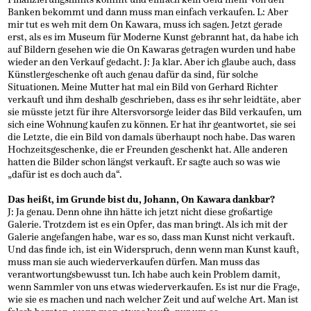
Banken bekommt und dann muss man einfach verkaufen. L: Aber
mir tut es weh mit dem On Kawara, muss ich sagen. Jetzt gerade
erst, als es im Museum für Moderne Kunst gebrannt hat, da habe ich
auf Bildern gesehen wie die On Kawaras getragen wurden und habe
wieder an den Verkauf gedacht. J: Ja klar. Aber ich glaube auch, dass
Künstlergeschenke oft auch genau dafür da sind, für solche
Situationen. Meine Mutter hat mal ein Bild von Gerhard Richter
verkauft und ihm deshalb geschrieben, dass es ihr sehr leidtäte, aber
sie müsste jetzt für ihre Altersvorsorge leider das Bild verkaufen, um
sich eine Wohnung kaufen zu können. Er hat ihr geantwortet, sie sei
die Letzte, die ein Bild von damals überhaupt noch habe. Das waren
Hochzeitsgeschenke, die er Freunden geschenkt hat. Alle anderen
hatten die Bilder schon längst verkauft. Er sagte auch so was wie
„dafür ist es doch auch da“.
Das heißt, im Grunde bist du, Johann, On Kawara dankbar?
J: Ja genau. Denn ohne ihn hätte ich jetzt nicht diese großartige
Galerie. Trotzdem ist es ein Opfer, das man bringt. Als ich mit der
Galerie angefangen habe, war es so, dass man Kunst nicht verkauft.
Und das finde ich, ist ein Widerspruch, denn wenn man Kunst kauft,
muss man sie auch wiederverkaufen dürfen. Man muss das
verantwortungsbewusst tun. Ich habe auch kein Problem damit,
wenn Sammler von uns etwas wiederverkaufen. Es ist nur die Frage,
wie sie es machen und nach welcher Zeit und auf welche Art. Man ist