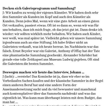
Decken sich Galerieprogramm und Sammlung?
J: Wir kaufen zu wenig der eigenen Künstler. Wir haben doch sehr
den Sammler als Kunden im Kopf und auch den Künstler als
Kunden. Denn jedes Mal, wenn wir eine gute Arbeit an einen guten
Ort verkaufen, passiert etwas. Oft ist es dann so, wenn wir was für
uns behalten, dass ich mich frage, ob das jetzt gut ist. Dann denke ich
wieder: wir sollten wirklich mehr behalten. Wir haben auch Kinder,
wer weiß, was mal später ist. Vielleicht geben wir unsere Sammlung
irgendwann auch an eine Stiftung. Ich habe früher nicht an
Galeristen verkauft, was ich heute bereue. Im Nachhinein war das
falsch. Ernst Beyeler war ein Galerist, Anthony d‘Offay hat der Tate
eine phantastische Sammlung geschenkt. Alexander Schröder hat
gerade eine tolle Zeitkapsel ans Museum Ludwig gegeben. Oft sind
die Galeristen die besten Sammler.
Deswegen machen wir heute das Interview, Johann …
J (lacht): …verstehe! Das Komische ist ja, dass wir eher so im
Vorbeilaufen Sachen kaufen und der klassische Sammler in der Regel
einen anderen Beruf hat und eine andere Form der
Auseinandersetzung sucht und da viel bewusster und manchmal
auch kontemplativer über das Sammeln nachdenkt und was das
eigentlich ist. Was kann man überhaupt leisten mit dem Budget, das
man hat …