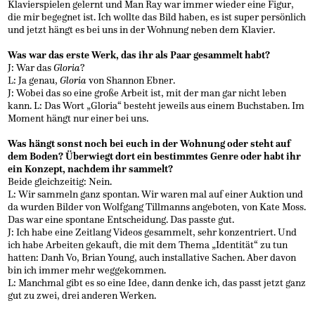
Klavierspielen gelernt und Man Ray war immer wieder eine Figur,
die mir begegnet ist. Ich wollte das Bild haben, es ist super persönlich
und jetzt hängt es bei uns in der Wohnung neben dem Klavier.
Was war das erste Werk, das ihr als Paar gesammelt habt?
J: War das
Gloria
?
L: Ja genau,
Gloria
von Shannon Ebner.
J: Wobei das so eine große Arbeit ist, mit der man gar nicht leben
kann. L: Das Wort „Gloria“ besteht jeweils aus einem Buchstaben. Im
Moment hängt nur einer bei uns.
Was hängt sonst noch bei euch in der Wohnung oder steht auf
dem Boden? Überwiegt dort ein bestimmtes Genre oder habt ihr
ein Konzept, nachdem ihr sammelt?
Beide gleichzeitig: Nein.
L: Wir sammeln ganz spontan. Wir waren mal auf einer Auktion und
da wurden Bilder von Wolfgang Tillmanns angeboten, von Kate Moss.
Das war eine spontane Entscheidung. Das passte gut.
J: Ich habe eine Zeitlang Videos gesammelt, sehr konzentriert. Und
ich habe Arbeiten gekauft, die mit dem Thema „Identität“ zu tun
hatten: Danh Vo, Brian Young, auch installative Sachen. Aber davon
bin ich immer mehr weggekommen.
L: Manchmal gibt es so eine Idee, dann denke ich, das passt jetzt ganz
gut zu zwei, drei anderen Werken.