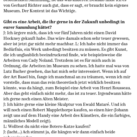
von Gerhard Richter auch gut, dass er sagt, er braucht kein eigenes
Museum. Der Kontext ist das Wichtige.
Gibt es eine Arbeit, die ihr gerne in der Zukunft unbedingt in
eurer Sammlung hättet?
J: Ich ärgere mich, dass ich vor fünf Jahren nicht einen David
Hockney gekauft habe. Das wäre damals schon sehr teuer gewesen,
aber ist jetzt gar nicht mehr machbar. L: Ich habe nicht immer das
Bedürfnis, ein Werk unbedingt besitzen zu müssen. Es gibt Kunst,
die ich unglaublich beeindruckend finde, wie beispielsweise die
Arbeiten von Cady Noland. Trotzdem ist es für mich auch in
Ordnung, die Arbeiten im Museum zu sehen. Ich hatte mal was von
Lutz Bacher gesehen, das hat mich sehr interessiert. Wenn ich auf
der Art Basel bin, fange ich manchmal an zu träumen, wenn ich mir
vorstelle, dass man das rein theoretisch jetzt wirklich besitzen
könnte, was da hängt, zum Beispiel eine Arbeit von Henri Rousseau.
Aber das geht einfach nicht mehr, das ist zu teuer. Irgendwann hätte
ich gerne noch einen Alten Meister.
J: Ich hätte gerne eine kleine Skulptur von Ewald Mataré. Und ich
will noch einen Robert Mapplethorpe kaufen, so einen hier (Johann
zeigt uns auf dem Handy eine Arbeit des Künstlers, die ein farbiges,
männliches Modell zeigt).
L: Wolltest du nicht eine Botero-Katze kaufen?
J: (lacht…) Ach stimmt ja, die hängen wir dann einfach beide