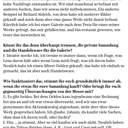
hohe Nachfrage entstanden ist. Wir sind manchmal so befasst mit
anderen Sachen, dass wir sowas nicht mitbekommen. Ein anderes
Beispiel ist Richard Aldrich, von dem habe ich mehrere Bilder
gekauft und mich dann aber eine ganze Weile nicht damit befasst.
Kürzlich habe ich bei einer Galerie nach dem Preis für eines seiner
Werke gefragt, das mir gefallen hat, und bin erstaunt gewesen, wie
teuer das inzwischen ist.
Könnt ihr das denn überhaupt trennen, die private Sammlung
und die Handelsware für die Galerie?
J: Intuitiv merke ich, ich trenne es immer dann, wenn ich frage, was
Lena davon hält oder wenn Lena mich fragt, was ich davon halte.
Neulich habe ich einen Albert Oehlen gekauft, das habe ich einfach so
gemacht, das ist aber auch Handelsware.
Wie funktioniert das, stimmt ihr euch grundsätzlich immer ab,
wenn ihr etwas für eure Sammlung kauft? Oder bringt ihr euch
gegenseitig Überraschungen von der Messe mit?
L: Es gibt beides. Bei dem Oehlen kam irgendwann eine Rechnung
bei uns an und ich war etwas überrascht, weil wir uns zwar
gemeinsam den Aktionskatalog angeschaut, nicht aber über dieses
Werk gesprochen haben. Ich glaube, Johann, du kaufst viele Sachen,
ohne dass ich davon weiß, oder (lacht)?
J: Hm … ja stimmt. Aber so viel kaufen wir auch nicht. Neulich haben
wir die Tobias-Brüder (Anm. d. R. : Gert und Uwe) gekauft. Oft