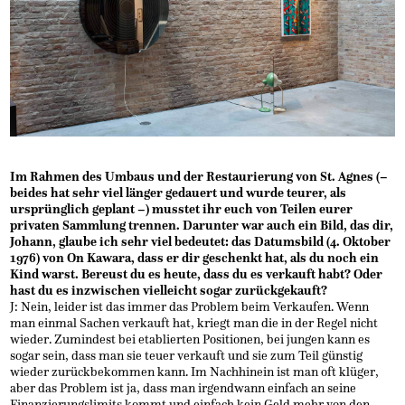
Im Rahmen des Umbaus und der Restaurierung von St. Agnes (–
beides hat sehr viel länger gedauert und wurde teurer, als
ursprünglich geplant –) musstet ihr euch von Teilen eurer
privaten Sammlung trennen. Darunter war auch ein Bild, das dir,
Johann, glaube ich sehr viel bedeutet: das Datumsbild (4. Oktober
1976) von On Kawara, dass er dir geschenkt hat, als du noch ein
Kind warst. Bereust du es heute, dass du es verkauft habt? Oder
hast du es inzwischen vielleicht sogar zurückgekauft?
J: Nein, leider ist das immer das Problem beim Verkaufen. Wenn
man einmal Sachen verkauft hat, kriegt man die in der Regel nicht
wieder. Zumindest bei etablierten Positionen, bei jungen kann es
sogar sein, dass man sie teuer verkauft und sie zum Teil günstig
wieder zurückbekommen kann. Im Nachhinein ist man oft klüger,
aber das Problem ist ja, dass man irgendwann einfach an seine
Finanzierungslimits kommt und einfach kein Geld mehr von den