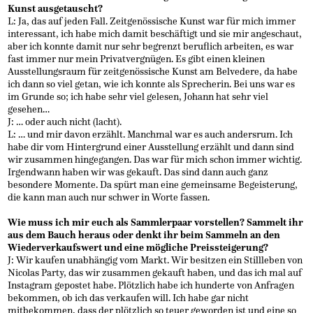
Kunst ausgetauscht?
L: Ja, das auf jeden Fall. Zeitgenössische Kunst war für mich immer
interessant, ich habe mich damit beschäftigt und sie mir angeschaut,
aber ich konnte damit nur sehr begrenzt beruflich arbeiten, es war
fast immer nur mein Privatvergnügen. Es gibt einen kleinen
Ausstellungsraum für zeitgenössische Kunst am Belvedere, da habe
ich dann so viel getan, wie ich konnte als Sprecherin. Bei uns war es
im Grunde so; ich habe sehr viel gelesen, Johann hat sehr viel
gesehen…
J: … oder auch nicht (lacht).
L: … und mir davon erzählt. Manchmal war es auch andersrum. Ich
habe dir vom Hintergrund einer Ausstellung erzählt und dann sind
wir zusammen hingegangen. Das war für mich schon immer wichtig.
Irgendwann haben wir was gekauft. Das sind dann auch ganz
besondere Momente. Da spürt man eine gemeinsame Begeisterung,
die kann man auch nur schwer in Worte fassen.
Wie muss ich mir euch als Sammlerpaar vorstellen? Sammelt ihr
aus dem Bauch heraus oder denkt ihr beim Sammeln an den
Wiederverkaufswert und eine mögliche Preissteigerung?
J: Wir kaufen unabhängig vom Markt. Wir besitzen ein Stillleben von
Nicolas Party, das wir zusammen gekauft haben, und das ich mal auf
Instagram gepostet habe. Plötzlich habe ich hunderte von Anfragen
bekommen, ob ich das verkaufen will. Ich habe gar nicht
mitbekommen, dass der plötzlich so teuer geworden ist und eine so