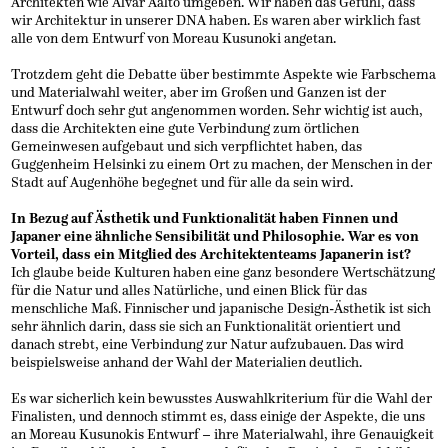
Architekten wie Alvar Aalto umgeben. Wir haben das Gefühl, dass
wir Architektur in unserer DNA haben. Es waren aber wirklich fast
alle von dem Entwurf von Moreau Kusunoki angetan.
Trotzdem geht die Debatte über bestimmte Aspekte wie Farbschema
und Materialwahl weiter, aber im Großen und Ganzen ist der
Entwurf doch sehr gut angenommen worden. Sehr wichtig ist auch,
dass die Architekten eine gute Verbindung zum örtlichen
Gemeinwesen aufgebaut und sich verpflichtet haben, das
Guggenheim Helsinki zu einem Ort zu machen, der Menschen in der
Stadt auf Augenhöhe begegnet und für alle da sein wird.
In Bezug auf Ästhetik und Funktionalität haben Finnen und
Japaner eine ähnliche Sensibilität und Philosophie. War es von
Vorteil, dass ein Mitglied des Architektenteams Japanerin ist?
Ich glaube beide Kulturen haben eine ganz besondere Wertschätzung
für die Natur und alles Natürliche, und einen Blick für das
menschliche Maß. Finnischer und japanische Design-Ästhetik ist sich
sehr ähnlich darin, dass sie sich an Funktionalität orientiert und
danach strebt, eine Verbindung zur Natur aufzubauen. Das wird
beispielsweise anhand der Wahl der Materialien deutlich.
Es war sicherlich kein bewusstes Auswahlkriterium für die Wahl der
Finalisten, und dennoch stimmt es, dass einige der Aspekte, die uns
an Moreau Kusunokis Entwurf – ihre Materialwahl, ihre Genauigkeit