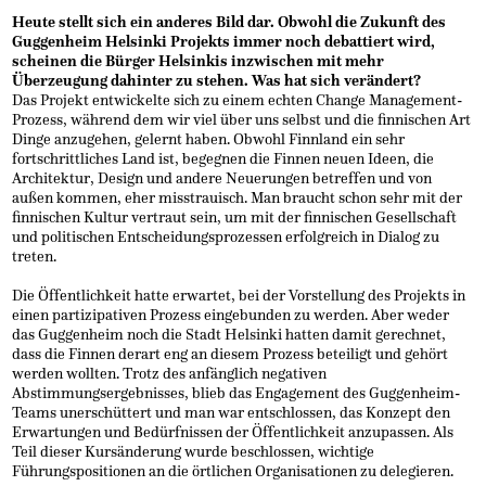
Heute stellt sich ein anderes Bild dar. Obwohl die Zukunft des
Guggenheim Helsinki Projekts immer noch debattiert wird,
scheinen die Bürger Helsinkis inzwischen mit mehr
Überzeugung dahinter zu stehen. Was hat sich verändert?
Das Projekt entwickelte sich zu einem echten Change Management-
Prozess, während dem wir viel über uns selbst und die finnischen Art
Dinge anzugehen, gelernt haben. Obwohl Finnland ein sehr
fortschrittliches Land ist, begegnen die Finnen neuen Ideen, die
Architektur, Design und andere Neuerungen betreffen und von
außen kommen, eher misstrauisch. Man braucht schon sehr mit der
finnischen Kultur vertraut sein, um mit der finnischen Gesellschaft
und politischen Entscheidungsprozessen erfolgreich in Dialog zu
treten.
Die Öffentlichkeit hatte erwartet, bei der Vorstellung des Projekts in
einen partizipativen Prozess eingebunden zu werden. Aber weder
das Guggenheim noch die Stadt Helsinki hatten damit gerechnet,
dass die Finnen derart eng an diesem Prozess beteiligt und gehört
werden wollten. Trotz des anfänglich negativen
Abstimmungsergebnisses, blieb das Engagement des Guggenheim-
Teams unerschüttert und man war entschlossen, das Konzept den
Erwartungen und Bedürfnissen der Öffentlichkeit anzupassen. Als
Teil dieser Kursänderung wurde beschlossen, wichtige
Führungspositionen an die örtlichen Organisationen zu delegieren.