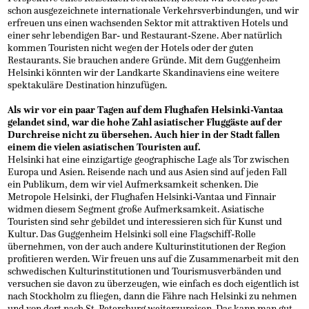
schon ausgezeichnete internationale Verkehrsverbindungen, und wir
erfreuen uns einen wachsenden Sektor mit attraktiven Hotels und
einer sehr lebendigen Bar- und Restaurant-Szene. Aber natürlich
kommen Touristen nicht wegen der Hotels oder der guten
Restaurants. Sie brauchen andere Gründe. Mit dem Guggenheim
Helsinki könnten wir der Landkarte Skandinaviens eine weitere
spektakuläre Destination hinzufügen.
Als wir vor ein paar Tagen auf dem Flughafen Helsinki-Vantaa
gelandet sind, war die hohe Zahl asiatischer Fluggäste auf der
Durchreise nicht zu übersehen. Auch hier in der Stadt fallen
einem die vielen asiatischen Touristen auf.
Helsinki hat eine einzigartige geographische Lage als Tor zwischen
Europa und Asien. Reisende nach und aus Asien sind auf jeden Fall
ein Publikum, dem wir viel Aufmerksamkeit schenken. Die
Metropole Helsinki, der Flughafen Helsinki-Vantaa und Finnair
widmen diesem Segment große Aufmerksamkeit. Asiatische
Touristen sind sehr gebildet und interessieren sich für Kunst und
Kultur. Das Guggenheim Helsinki soll eine Flagschiff-Rolle
übernehmen, von der auch andere Kulturinstitutionen der Region
profitieren werden. Wir freuen uns auf die Zusammenarbeit mit den
schwedischen Kulturinstitutionen und Tourismusverbänden und
versuchen sie davon zu überzeugen, wie einfach es doch eigentlich ist
nach Stockholm zu fliegen, dann die Fähre nach Helsinki zu nehmen
und von dort nach St. Petersburg weiterzureisen. Das kann man gut