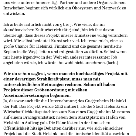
uns viele unternehmenseitige Partner und andere Organisationen.
Inzwischen beginnt sich wirklich ein Ökosystem und Netzwerk zu
entwickeln.
Ich arbeite natürlich nicht von 9 bis 5. Wie viele, die im
skandinavischen Kulturbetrieb tätig sind, bin ich fest davon
überzeugt, dass dieses Projekt unsere Kunstszene völlig verändern
wird. Mir selbst bedeutet Kunst sehr viel. Ich freue mich, eine so
große Chance für Helsinki, Finnland und die gesamte nordische
Region in die Wege leiten und mitgestalten zu dürfen. Selbst wenn
mir heute irgendwo in der Welt ein anderer interessanter Job
angeboten würde, ich würde ihn wohl nicht annehmen. (lacht)
Wie du schon sagtest, wenn man ein hochkarätiges Projekt mit
einer derartigen Strahlkraft plant, muss man mit
unterschiedlichen Meinungen rechnen. Schon oft haben
Projekte dieser Größenordnung mit zähen
Auseinandersetzungen begonnen.
Ja, das war auch für die Unternehmung des Guggenheim Helsinki
der Fall. Das Projekt wurde 2012 initiiert, als die Stadt Helsinki ein
Wirtschaftlichkeitsgutachten zum Bau eines Guggenheim Museums
auf einem Brachgrundstück neben dem Marktplatz im Hafen von
Helsinki in Auftrag gab. Die Pläne lösten in der finnischen
Öffentlichkeit hitzige Debatten darüber aus, wie sich ein solches
Projekt auf die Stadt Helsinki und die finnische Identität auswirken