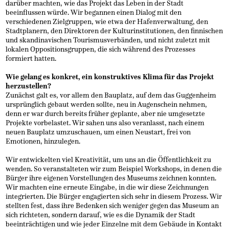
darüber machten, wie das Projekt das Leben in der Stadt
beeinflussen würde. Wir begannen einen Dialog mit den
verschiedenen Zielgruppen, wie etwa der Hafenverwaltung, den
Stadtplanern, den Direktoren der Kulturinstitutionen, den finnischen
und skandinavischen Tourismusverbänden, und nicht zuletzt mit
lokalen Oppositionsgruppen, die sich während des Prozesses
formiert hatten.
Wie gelang es konkret, ein konstruktives Klima für das Projekt
herzustellen?
Zunächst galt es, vor allem den Bauplatz, auf dem das Guggenheim
ursprünglich gebaut werden sollte, neu in Augenschein nehmen,
denn er war durch bereits früher geplante, aber nie umgesetzte
Projekte vorbelastet. Wir sahen uns also veranlasst, nach einem
neuen Bauplatz umzuschauen, um einen Neustart, frei von
Emotionen, hinzulegen.
Wir entwickelten viel Kreativität, um uns an die Öffentlichkeit zu
wenden. So veranstalteten wir zum Beispiel Workshops, in denen die
Bürger ihre eigenen Vorstellungen des Museums zeichnen konnten.
Wir machten eine erneute Eingabe, in die wir diese Zeichnungen
integrierten. Die Bürger engagierten sich sehr in diesem Prozess. Wir
stellten fest, dass ihre Bedenken sich weniger gegen das Museum an
sich richteten, sondern darauf, wie es die Dynamik der Stadt
beeinträchtigen und wie jeder Einzelne mit dem Gebäude in Kontakt