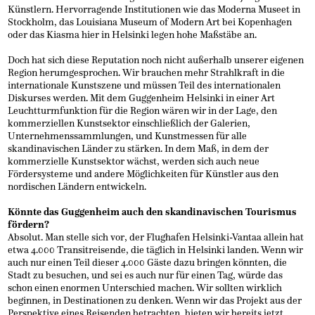
Künstlern. Hervorragende Institutionen wie das Moderna Museet in
Stockholm, das Louisiana Museum of Modern Art bei Kopenhagen
oder das Kiasma hier in Helsinki legen hohe Maßstäbe an.
Doch hat sich diese Reputation noch nicht außerhalb unserer eigenen
Region herumgesprochen. Wir brauchen mehr Strahlkraft in die
internationale Kunstszene und müssen Teil des internationalen
Diskurses werden. Mit dem Guggenheim Helsinki in einer Art
Leuchtturmfunktion für die Region wären wir in der Lage, den
kommerziellen Kunstsektor einschließlich der Galerien,
Unternehmenssammlungen, und Kunstmessen für alle
skandinavischen Länder zu stärken. In dem Maß, in dem der
kommerzielle Kunstsektor wächst, werden sich auch neue
Fördersysteme und andere Möglichkeiten für Künstler aus den
nordischen Ländern entwickeln.
Könnte das Guggenheim auch den skandinavischen Tourismus
fördern?
Absolut. Man stelle sich vor, der Flughafen Helsinki-Vantaa allein hat
etwa 4.000 Transitreisende, die täglich in Helsinki landen. Wenn wir
auch nur einen Teil dieser 4.000 Gäste dazu bringen könnten, die
Stadt zu besuchen, und sei es auch nur für einen Tag, würde das
schon einen enormen Unterschied machen. Wir sollten wirklich
beginnen, in Destinationen zu denken. Wenn wir das Projekt aus der
Perspektive eines Reisenden betrachten, bieten wir bereits jetzt