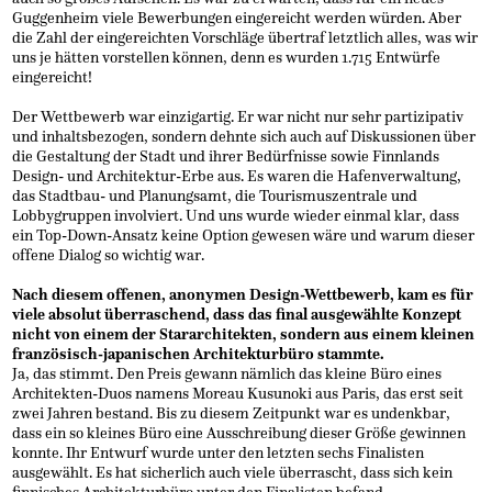
Guggenheim viele Bewerbungen eingereicht werden würden. Aber
die Zahl der eingereichten Vorschläge übertraf letztlich alles, was wir
uns je hätten vorstellen können, denn es wurden 1.715 Entwürfe
eingereicht!
Der Wettbewerb war einzigartig. Er war nicht nur sehr partizipativ
und inhaltsbezogen, sondern dehnte sich auch auf Diskussionen über
die Gestaltung der Stadt und ihrer Bedürfnisse sowie Finnlands
Design- und Architektur-Erbe aus. Es waren die Hafenverwaltung,
das Stadtbau- und Planungsamt, die Tourismuszentrale und
Lobbygruppen involviert. Und uns wurde wieder einmal klar, dass
ein Top-Down-Ansatz keine Option gewesen wäre und warum dieser
offene Dialog so wichtig war.
Nach diesem offenen, anonymen Design-Wettbewerb, kam es für
viele absolut überraschend, dass das final ausgewählte Konzept
nicht von einem der Stararchitekten, sondern aus einem kleinen
französisch-japanischen Architekturbüro stammte.
Ja, das stimmt. Den Preis gewann nämlich das kleine Büro eines
Architekten-Duos namens Moreau Kusunoki aus Paris, das erst seit
zwei Jahren bestand. Bis zu diesem Zeitpunkt war es undenkbar,
dass ein so kleines Büro eine Ausschreibung dieser Größe gewinnen
konnte. Ihr Entwurf wurde unter den letzten sechs Finalisten
ausgewählt. Es hat sicherlich auch viele überrascht, dass sich kein