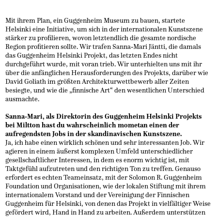
Mit ihrem Plan, ein Guggenheim Museum zu bauen, startete
Helsinki eine Initiative, um sich in der internationalen Kunstszene
stärker zu profilieren, wovon letztendlich die gesamte nordische
Region profitieren sollte. Wir trafen Sanna-Mari Jäntti, die damals
das Guggenheim Helsinki Projekt, das letzten Endes nicht
durchgeführt wurde, mit voran trieb. Wir unterhielten uns mit ihr
über die anfänglichen Herausforderungen des Projekts, darüber wie
David Goliath im größten Architekturwettbewerb aller Zeiten
besiegte, und wie die „finnische Art“ den wesentlichen Unterschied
ausmachte.
Sanna-Mari, als Direktorin des Guggenheim Helsinki Projekts
bei Miltton hast du wahrscheinlich mometan einen der
aufregendsten Jobs in der skandinavischen Kunstszene.
Ja, ich habe einen wirklich schönen und sehr interessanten Job. Wir
agieren in einem äußerst komplexen Umfeld unterschiedlicher
gesellschaftlicher Interessen, in dem es enorm wichtig ist, mit
Taktgefühl aufzutreten und den richtigen Ton zu treffen. Genauso
erfordert es echten Teameinsatz, mit der Solomon R. Guggenheim
Foundation und Organisationen, wie der lokalen Stiftung mit ihrem
internationalem Vorstand und der Vereinigung der Finnischen
Guggenheim für Helsinki, von denen das Projekt in vielfältiger Weise
gefördert wird, Hand in Hand zu arbeiten. Außerdem unterstützen