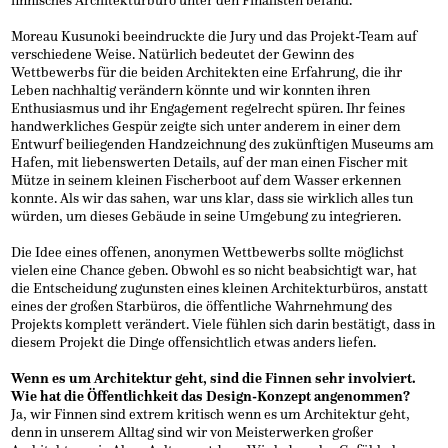
finnisches Architekturbüro unter den Finalisten befand.
Moreau Kusunoki beeindruckte die Jury und das Projekt-Team auf
verschiedene Weise. Natürlich bedeutet der Gewinn des
Wettbewerbs für die beiden Architekten eine Erfahrung, die ihr
Leben nachhaltig verändern könnte und wir konnten ihren
Enthusiasmus und ihr Engagement regelrecht spüren. Ihr feines
handwerkliches Gespür zeigte sich unter anderem in einer dem
Entwurf beiliegenden Handzeichnung des zukünftigen Museums am
Hafen, mit liebenswerten Details, auf der man einen Fischer mit
Mütze in seinem kleinen Fischerboot auf dem Wasser erkennen
konnte. Als wir das sahen, war uns klar, dass sie wirklich alles tun
würden, um dieses Gebäude in seine Umgebung zu integrieren.
Die Idee eines offenen, anonymen Wettbewerbs sollte möglichst
vielen eine Chance geben. Obwohl es so nicht beabsichtigt war, hat
die Entscheidung zugunsten eines kleinen Architekturbüros, anstatt
eines der großen Starbüros, die öffentliche Wahrnehmung des
Projekts komplett verändert. Viele fühlen sich darin bestätigt, dass in
diesem Projekt die Dinge offensichtlich etwas anders liefen.
Wenn es um Architektur geht, sind die Finnen sehr involviert.
Wie hat die Öffentlichkeit das Design-Konzept angenommen?
Ja, wir Finnen sind extrem kritisch wenn es um Architektur geht,
denn in unserem Alltag sind wir von Meisterwerken großer