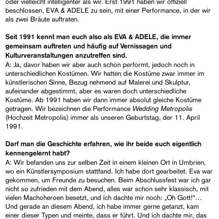
oder vielleicht intelligenter als wir. Erst 1991 haben wir offiziell
beschlossen, EVA & ADELE zu sein, mit einer Performance, in der wir
als zwei Bräute auftraten.
Seit 1991 kennt man euch also als EVA & ADELE, die immer
gemeinsam auftreten und häufig auf Vernissagen und
Kulturveranstaltungen anzutreffen sind.
A: Ja, davor haben wir aber auch schon performt, jedoch noch in
unterschiedlichen Kostümen. Wir hatten die Kostüme zwar immer im
künstlerischen Sinne, Bezug nehmend auf Malerei und Skulptur,
aufeinander abgestimmt, aber es waren doch unterschiedliche
Kostüme. Ab 1991 haben wir dann immer absolut gleiche Kostüme
Wedding Metropolis
getragen. Wir bezeichnen die Performance
(Hochzeit Metropolis) immer als unseren Geburtstag, der 11. April
1991.
Darf man die Geschichte erfahren, wie ihr beide euch eigentlich
kennengelernt habt?
A: Wir befanden uns zur selben Zeit in einem kleinen Ort in Umbrien,
wo ein Künstlersymposium stattfand. Ich habe dort gearbeitet. Eva war
gekommen, um Freunde zu besuchen. Beim Abschlussfest war ich gar
nicht so zufrieden mit dem Abend, alles war schon sehr klassisch, mit
vielen Machoheroen besetzt, und ich dachte mir noch: „Oh Gott!“…
Und gerade an diesem Abend, ich habe immer gerne getanzt, kam
einer dieser Typen und meinte, dass er führt. Und ich dachte mir, das