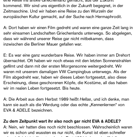
kommend. Wir sind uns eigentlich in der Zukunft begegnet, in der
Zeitmaschine. Und wir haben eine Reise zu den Wurzeln der
europäischen Kultur gemacht, auf der Suche nach Hermaphrodit.
A: Dort haben wir einen Film gedreht und waren eine ganze Zeit lang in
sehr einsamen Landschaften Griechenlands unterwegs. So abgelegen,
dass wir während unserer Reise gar nicht mitbekamen, dass
inzwischen die Berliner Mauer gefallen war.
E: Es war eine ganz wunderbare Reise. Wir haben immer am Drehort
übernachtet. Oft haben wir noch etwas mit den letzten Sonnenstrahlen
gefilmt und dann mit der ersten Morgensonne weitergedreht. Wir
waren mit unserem damaligen VW Campingbus unterwegs. Als der
Film abgedreht war, haben wir dieses Leben fortgesetzt, also diese
Erscheinung, diese geschorenen Köpfe, die Kostüme, all das haben
wir im realen Leben fortgesetzt. Bis heute.
Hellas
A: Die Arbeit aus dem Herbst 1989 heißt
, und ich denke, man
kann sie auch als die Werdung oder das echte „Kennenlernen“ von
EVA & ADELE bezeichnen.
Zu dem Zeitpunkt wart ihr also noch gar nicht EVA & ADELE?
A: Nein, wir hatten dies noch nicht beschlossen. Wahrscheinlich waren
wir es schon und wussten es nur nicht, die Kunst ist eben schneller