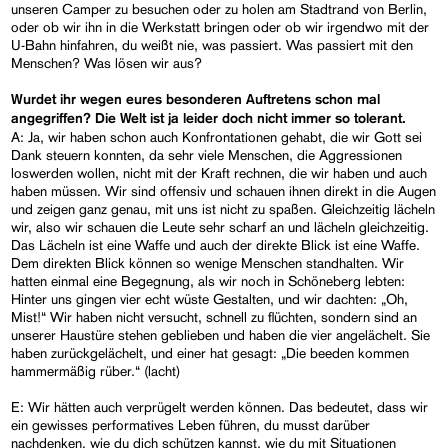
unseren Camper zu besuchen oder zu holen am Stadtrand von Berlin,
oder ob wir ihn in die Werkstatt bringen oder ob wir irgendwo mit der
U-Bahn hinfahren, du weißt nie, was passiert. Was passiert mit den
Menschen? Was lösen wir aus?
Wurdet ihr wegen eures besonderen Auftretens schon mal
angegriffen? Die Welt ist ja leider doch nicht immer so tolerant.
A: Ja, wir haben schon auch Konfrontationen gehabt, die wir Gott sei
Dank steuern konnten, da sehr viele Menschen, die Aggressionen
loswerden wollen, nicht mit der Kraft rechnen, die wir haben und auch
haben müssen. Wir sind offensiv und schauen ihnen direkt in die Augen
und zeigen ganz genau, mit uns ist nicht zu spaßen. Gleichzeitig lächeln
wir, also wir schauen die Leute sehr scharf an und lächeln gleichzeitig.
Das Lächeln ist eine Waffe und auch der direkte Blick ist eine Waffe.
Dem direkten Blick können so wenige Menschen standhalten. Wir
hatten einmal eine Begegnung, als wir noch in Schöneberg lebten:
Hinter uns gingen vier echt wüste Gestalten, und wir dachten: „Oh,
Mist!“ Wir haben nicht versucht, schnell zu flüchten, sondern sind an
unserer Haustüre stehen geblieben und haben die vier angelächelt. Sie
haben zurückgelächelt, und einer hat gesagt: „Die beeden kommen
hammermäßig rüber.“ (lacht)
E: Wir hätten auch verprügelt werden können. Das bedeutet, dass wir
ein gewisses performatives Leben führen, du musst darüber
nachdenken, wie du dich schützen kannst, wie du mit Situationen