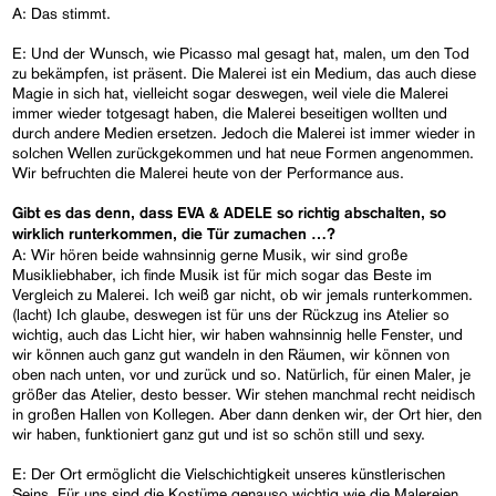
A: Das stimmt.
E: Und der Wunsch, wie Picasso mal gesagt hat, malen, um den Tod
zu bekämpfen, ist präsent. Die Malerei ist ein Medium, das auch diese
Magie in sich hat, vielleicht sogar deswegen, weil viele die Malerei
immer wieder totgesagt haben, die Malerei beseitigen wollten und
durch andere Medien ersetzen. Jedoch die Malerei ist immer wieder in
solchen Wellen zurückgekommen und hat neue Formen angenommen.
Wir befruchten die Malerei heute von der Performance aus.
Gibt es das denn, dass EVA & ADELE so richtig abschalten, so
wirklich runterkommen, die Tür zumachen …?
A: Wir hören beide wahnsinnig gerne Musik, wir sind große
Musikliebhaber, ich finde Musik ist für mich sogar das Beste im
Vergleich zu Malerei. Ich weiß gar nicht, ob wir jemals runterkommen.
(lacht) Ich glaube, deswegen ist für uns der Rückzug ins Atelier so
wichtig, auch das Licht hier, wir haben wahnsinnig helle Fenster, und
wir können auch ganz gut wandeln in den Räumen, wir können von
oben nach unten, vor und zurück und so. Natürlich, für einen Maler, je
größer das Atelier, desto besser. Wir stehen manchmal recht neidisch
in großen Hallen von Kollegen. Aber dann denken wir, der Ort hier, den
wir haben, funktioniert ganz gut und ist so schön still und sexy.
E: Der Ort ermöglicht die Vielschichtigkeit unseres künstlerischen
Seins. Für uns sind die Kostüme genauso wichtig wie die Malereien