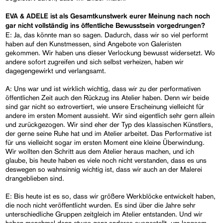
EVA & ADELE ist als Gesamtkunstwerk eurer Meinung nach noch
gar nicht vollständig ins öffentliche Bewusstsein vorgedrungen?
E: Ja, das könnte man so sagen. Dadurch, dass wir so viel performt
haben auf den Kunstmessen, sind Angebote von Galeristen
gekommen. Wir haben uns dieser Verlockung bewusst widersetzt. Wo
andere sofort zugreifen und sich selbst verheizen, haben wir
dagegengewirkt und verlangsamt.
A: Uns war und ist wirklich wichtig, dass wir zu der performativen
öffentlichen Zeit auch den Rückzug ins Atelier haben. Denn wir beide
sind gar nicht so extrovertiert, wie unsere Erscheinung vielleicht für
andere im ersten Moment aussieht. Wir sind eigentlich sehr gern allein
und zurückgezogen. Wir sind eher der Typ des klassischen Künstlers,
der gerne seine Ruhe hat und im Atelier arbeitet. Das Performative ist
für uns vielleicht sogar im ersten Moment eine kleine Überwindung.
Wir wollten den Schritt aus dem Atelier heraus machen, und ich
glaube, bis heute haben es viele noch nicht verstanden, dass es uns
deswegen so wahnsinnig wichtig ist, dass wir auch an der Malerei
drangeblieben sind.
E: Bis heute ist es so, dass wir größere Werkblöcke entwickelt haben,
die noch nicht veröffentlicht wurden. Es sind über die Jahre sehr
unterschiedliche Gruppen zeitgleich im Atelier entstanden. Und wir
haben manchmal dann etwas ganz anderes ausgestellt, um langsam