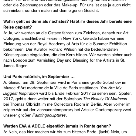
oder die Zeichnungen oder das Make-up. Für uns ist das ja auch nicht
schminken, sondern malen auf dem eigenen Gesicht.
Wohin geht es denn als nächstes? Habt ihr dieses Jahr bereits eine
Reise geplant?
A: Ja, wir werden an die Ostsee fahren zum Zeichnen, danach zur Art
Cologne, anschließend Frieze in New York. Gerade haben wir eine
Einladung von der Royal Academy of Arts für die Summer Exhibition
bekommen. Der Kurator Richard Wilson hat die bedeutendsten
Künstlerpaare eingeladen, die den Kern bilden. Wir werden sicher auch
nach London zum Varnishing Day und Blessing for the Artists in St.
James fliegen.
Und Paris natürlich, im September …
A: Genau, am 29. September wird in Paris eine große Soloshow im
You Are My
Musee d’Art moderne de la Ville de Paris stattfinden.
Biggest Inspiration
wird bis Ende Februar 2017 zu sehen sein. Später,
The Beauty Of Madness
2017, geht’s dann weiter mit der Soloshow
bei Thomas Olbricht im me Collectors Room in Berlin. Aber vorher im
zeigen wir auf der viennacontemporary bei Artelier Contemporary zwei
Paintingsculptures
unserer großen
.
Werden EVA & ADELE eigentlich jemals in Rente gehen?
A: Nein, das hier machen wir bis zum bitteren Ende. (lacht) Nein, um