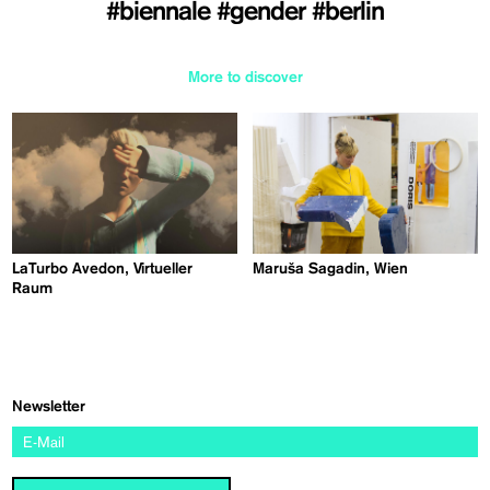
#biennale
#gender
#berlin
More to discover
LaTurbo Avedon, Virtueller
Maruša Sagadin, Wien
Raum
Newsletter