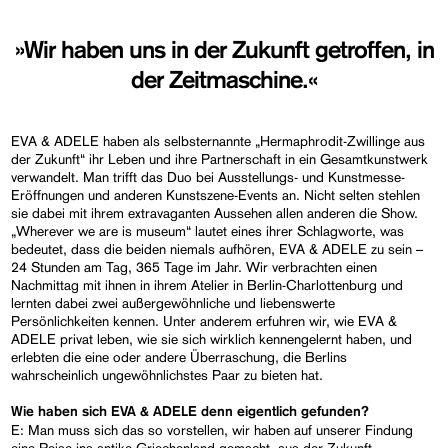
»Wir haben uns in der Zukunft getroffen, in
der Zeitmaschine.«
EVA & ADELE haben als selbsternannte „Hermaphrodit-Zwillinge aus
der Zukunft“ ihr Leben und ihre Partnerschaft in ein Gesamtkunstwerk
verwandelt. Man trifft das Duo bei Ausstellungs- und Kunstmesse-
Eröffnungen und anderen Kunstszene-Events an. Nicht selten stehlen
sie dabei mit ihrem extravaganten Aussehen allen anderen die Show.
„Wherever we are is museum“ lautet eines ihrer Schlagworte, was
bedeutet, dass die beiden niemals aufhören, EVA & ADELE zu sein –
24 Stunden am Tag, 365 Tage im Jahr. Wir verbrachten einen
Nachmittag mit ihnen in ihrem Atelier in Berlin-Charlottenburg und
lernten dabei zwei außergewöhnliche und liebenswerte
Persönlichkeiten kennen. Unter anderem erfuhren wir, wie EVA &
ADELE privat leben, wie sie sich wirklich kennengelernt haben, und
erlebten die eine oder andere Überraschung, die Berlins
wahrscheinlich ungewöhnlichstes Paar zu bieten hat.
Wie haben sich EVA & ADELE denn eigentlich gefunden?
E: Man muss sich das so vorstellen, wir haben auf unserer Findung
eine Reise ins antike Griechenland gemacht, aus der Zukunft