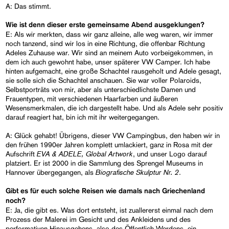
A: Das stimmt.
Wie ist denn dieser erste gemeinsame Abend ausgeklungen?
E: Als wir merkten, dass wir ganz alleine, alle weg waren, wir immer
noch tanzend, sind wir los in eine Richtung, die offenbar Richtung
Adeles Zuhause war. Wir sind an meinem Auto vorbeigekommen, in
dem ich auch gewohnt habe, unser späterer VW Camper. Ich habe
hinten aufgemacht, eine große Schachtel rausgeholt und Adele gesagt,
sie solle sich die Schachtel anschauen. Sie war voller Polaroids,
Selbstporträts von mir, aber als unterschiedlichste Damen und
Frauentypen, mit verschiedenen Haarfarben und äußeren
Wesensmerkmalen, die ich dargestellt habe. Und als Adele sehr positiv
darauf reagiert hat, bin ich mit ihr weitergegangen.
A: Glück gehabt! Übrigens, dieser VW Campingbus, den haben wir in
den frühen 1990er Jahren komplett umlackiert, ganz in Rosa mit der
EVA & ADELE, Global Artwork
Aufschrift
, und unser Logo darauf
platziert. Er ist 2000 in die Sammlung des Sprengel Museums in
Biografische Skulptur Nr. 2
Hannover übergegangen, als
.
Gibt es für euch solche Reisen wie damals nach Griechenland
noch?
E: Ja, die gibt es. Was dort entsteht, ist zuallererst einmal nach dem
Prozess der Malerei im Gesicht und des Ankleidens und des
performativen Hinausgehens, also des Öffentlich-Werdens, ein