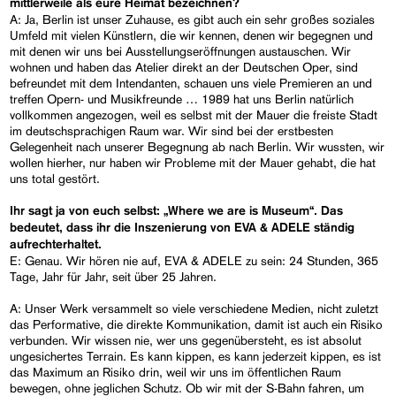
mittlerweile als eure Heimat bezeichnen?
A: Ja, Berlin ist unser Zuhause, es gibt auch ein sehr großes soziales
Umfeld mit vielen Künstlern, die wir kennen, denen wir begegnen und
mit denen wir uns bei Ausstellungseröffnungen austauschen. Wir
wohnen und haben das Atelier direkt an der Deutschen Oper, sind
befreundet mit dem Intendanten, schauen uns viele Premieren an und
treffen Opern- und Musikfreunde … 1989 hat uns Berlin natürlich
vollkommen angezogen, weil es selbst mit der Mauer die freiste Stadt
im deutschsprachigen Raum war. Wir sind bei der erstbesten
Gelegenheit nach unserer Begegnung ab nach Berlin. Wir wussten, wir
wollen hierher, nur haben wir Probleme mit der Mauer gehabt, die hat
uns total gestört.
Ihr sagt ja von euch selbst: „Where we are is Museum“. Das
bedeutet, dass ihr die Inszenierung von EVA & ADELE ständig
aufrechterhaltet.
E: Genau. Wir hören nie auf, EVA & ADELE zu sein: 24 Stunden, 365
Tage, Jahr für Jahr, seit über 25 Jahren.
A: Unser Werk versammelt so viele verschiedene Medien, nicht zuletzt
das Performative, die direkte Kommunikation, damit ist auch ein Risiko
verbunden. Wir wissen nie, wer uns gegenübersteht, es ist absolut
ungesichertes Terrain. Es kann kippen, es kann jederzeit kippen, es ist
das Maximum an Risiko drin, weil wir uns im öffentlichen Raum
bewegen, ohne jeglichen Schutz. Ob wir mit der S-Bahn fahren, um