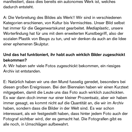
manifestiert, dass dies bereits ein autonomes Werk ist, welches
dadurch entsteht.
A: Die Verbreitung des Bildes als Werk!! Wir sind in verschiedenen
Kategorien erschienen, von Kultur bis Vermischtes. Unser Bild selbst
Mediaplastic
hat immer für die Gegenwartskunst gearbeitet.
, unsere
Worterfindung hat für uns mit dem erweiterten Kunstbegriff, also der
sozialen Plastik von Beuys zu tun, und wir denken da auch an die Idee
einer ephemeren Skulptur.
Und das hat funktioniert, ihr habt auch wirklich Bilder zugeschickt
bekommen?
A: Wir haben sehr viele Fotos zugeschickt bekommen, ein riesiges
Archiv ist entstanden.
E: Natürlich haben wir uns den Mund fusselig geredet, besonders bei
diesen großen Ereignissen. Bei den Biennalen haben wir einen Kurztext
mitgegeben, damit die Leute uns das Foto auch wirklich zuschickten.
Es war dann doch immer nur einer kleiner Prozentsatz, aber wir haben
immer gesagt, es kommt nicht auf die Quantität an, die wir im Archiv
haben, sondern dass die Bilder in der Welt sind. Es war schon
interessant, als wir festgestellt haben, dass hinter jedem Foto auch der
Fotograf sichtbar wird, der es gemacht hat. Die Fotografien gibt es
alle noch, in Umschlägen aufbewahrt.