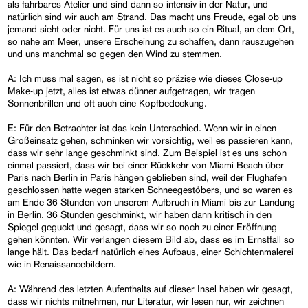
als fahrbares Atelier und sind dann so intensiv in der Natur, und
natürlich sind wir auch am Strand. Das macht uns Freude, egal ob uns
jemand sieht oder nicht. Für uns ist es auch so ein Ritual, an dem Ort,
so nahe am Meer, unsere Erscheinung zu schaffen, dann rauszugehen
und uns manchmal so gegen den Wind zu stemmen.
A: Ich muss mal sagen, es ist nicht so präzise wie dieses Close-up
Make-up jetzt, alles ist etwas dünner aufgetragen, wir tragen
Sonnenbrillen und oft auch eine Kopfbedeckung.
E: Für den Betrachter ist das kein Unterschied. Wenn wir in einen
Großeinsatz gehen, schminken wir vorsichtig, weil es passieren kann,
dass wir sehr lange geschminkt sind. Zum Beispiel ist es uns schon
einmal passiert, dass wir bei einer Rückkehr von Miami Beach über
Paris nach Berlin in Paris hängen geblieben sind, weil der Flughafen
geschlossen hatte wegen starken Schneegestöbers, und so waren es
am Ende 36 Stunden von unserem Aufbruch in Miami bis zur Landung
in Berlin. 36 Stunden geschminkt, wir haben dann kritisch in den
Spiegel geguckt und gesagt, dass wir so noch zu einer Eröffnung
gehen könnten. Wir verlangen diesem Bild ab, dass es im Ernstfall so
lange hält. Das bedarf natürlich eines Aufbaus, einer Schichtenmalerei
wie in Renaissancebildern.
A: Während des letzten Aufenthalts auf dieser Insel haben wir gesagt,
dass wir nichts mitnehmen, nur Literatur, wir lesen nur, wir zeichnen