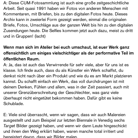
A: Diese CUM-Fotosammlung ist auch eine große zeitgeschichtliche
Arbeit. Seit quasi 1991 haben wir Fotos von anderen Menschen mit
Kommentaren, mit Briefen, bis zu den digitalen Fotos heute. Dieses
Archiv kann in zweierlei Form gezeigt werden, einmal die originalen
Briefe, Fotos, Umschläge aus der ganzen Welt bis hin zu den digitalen
Zusendungen heute. Die Selfies kommen jetzt auch dazu, meist zu dritt
und in Gruppen! (lacht)
Wenn man sich im Atelier bei euch umschaut, ist euer Werk ganz
offensichtlich um einiges vielschichtiger als der performative Teil im
öffentlichen Raum.
A: Ja, das ist auch das Verwirrende für sehr viele, aber für uns ist es
klasse. Ich finde auch, dass du als Künstler ein Werk schaffst, du
denkst nicht nach über ein Produkt und wie du es am Markt platzieren
kannst. Du schafft einfach ein Werk, das voll durchdrungen ist mit
deinem Denken, Fühlen und allem, was in der Zeit passiert, auch mit
unserer Grenzüberschreitung der Geschlechter, was ganz viele
überhaupt nicht eingetütet bekommen haben. Dafür gibt es keine
Schublade.
E: Viele sind überrascht, wenn wir sagen, dass wir auch Malereien
ausgestellt und zum Beispiel zur letzten Biennale in Venedig sechs
Target
Bilder gezeigt haben, und wenn wir dann Leute hingeschickt
und ihnen den Weg erklärt haben, waren manche total irritiert und
begeistert davon, dass wir Bilder malen.