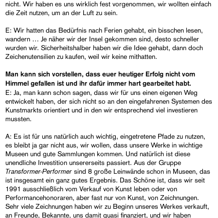
nicht. Wir haben es uns wirklich fest vorgenommen, wir wollten einfach
die Zeit nutzen, um an der Luft zu sein.
E: Wir hatten das Bedürfnis nach Ferien gehabt, ein bisschen lesen,
wandern … Je näher wir der Insel gekommen sind, desto schneller
wurden wir. Sicherheitshalber haben wir die Idee gehabt, dann doch
Zeichenutensilien zu kaufen, weil wir keine mithatten.
Man kann sich vorstellen, dass euer heutiger Erfolg nicht vom
Himmel gefallen ist und ihr dafür immer hart gearbeitet habt.
E: Ja, man kann schon sagen, dass wir für uns einen eigenen Weg
entwickelt haben, der sich nicht so an den eingefahrenen Systemen des
Kunstmarkts orientiert und in den wir entsprechend viel investieren
mussten.
A: Es ist für uns natürlich auch wichtig, eingetretene Pfade zu nutzen,
es bleibt ja gar nicht aus, wir wollen, dass unsere Werke in wichtige
Museen und gute Sammlungen kommen. Und natürlich ist diese
unendliche Investition unsererseits passiert. Aus der Gruppe
Transformer-Performer
sind 8 große Leinwände schon in Museen, das
ist insgesamt ein ganz gutes Ergebnis. Das Schöne ist, dass wir seit
1991 ausschließlich vom Verkauf von Kunst leben oder von
Performancehonoraren, aber fast nur von Kunst, von Zeichnungen.
Sehr viele Zeichnungen haben wir zu Beginn unseres Werkes verkauft,
an Freunde, Bekannte, uns damit quasi finanziert, und wir haben