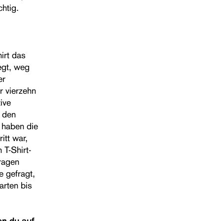
htig.
irt das
egt, weg
er
r vierzehn
ive
n den
 haben die
itt war,
 T-Shirt-
tragen
e gefragt,
arten bis
en du auf