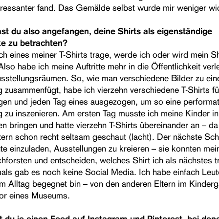
nteressanter fand. Das Gemälde selbst wurde mir weniger wic
t du also angefangen, deine Shirts als eigenständige
e zu betrachten?
ch eines meiner T-Shirts trage, werde ich oder wird mein Sh
so habe ich meine Auftritte mehr in die Öffentlichkeit verl
sstellungsräumen. So, wie man verschiedene Bilder zu ein
g zusammenfügt, habe ich vierzehn verschiedene T-Shirts fü
gen und jeden Tag eines ausgezogen, um so eine performat
g zu inszenieren. Am ersten Tag musste ich meine Kinder i
en bringen und hatte vierzehn T-Shirts übereinander an – da
ern schon recht seltsam geschaut (lacht). Der nächste Schr
e einzuladen, Ausstellungen zu kreieren – sie konnten mein
chforsten und entscheiden, welches Shirt ich als nächstes 
mals gab es noch keine Social Media. Ich habe einfach Leut
im Alltag begegnet bin – von den anderen Eltern im Kinderg
tor eines Museums.
 du je einen Feed auf Instagram und Pinterest, bei den