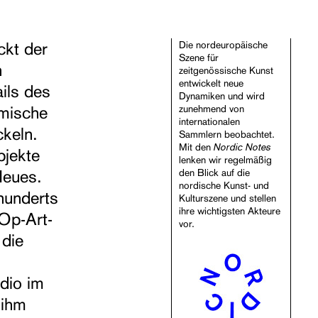
ckt der
Die nordeuropäische
Szene für
n
zeitgenössische Kunst
entwickelt neue
ils des
Dynamiken und wird
amische
zunehmend von
internationalen
ckeln.
Sammlern beobachtet.
Nordic Notes
Mit den
bjekte
lenken wir regelmäßig
Neues.
den Blick auf die
nordische Kunst- und
hunderts
Kulturszene und stellen
ihre wichtigsten Akteure
 Op-Art-
vor.
 die
dio im
 ihm