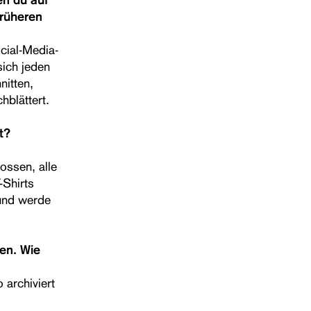
früheren
cial-Media-
sich jeden
nitten,
hblättert.
t?
ossen, alle
Shirts
 und werde
en. Wie
 archiviert