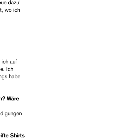
eue dazu!
t, wo ich
ich auf
e. Ich
angs habe
n? Wäre
erdigungen
fte Shirts