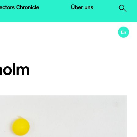
lectors Chronicle
Über uns
.
En
holm