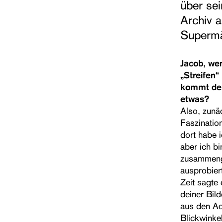
über sei
Archiv a
Supermä
Jacob, we
„Streifen“
kommt dei
etwas?
Also, zunäc
Faszination
dort habe i
aber ich b
zusammenge
ausprobier
Zeit sagte
deiner Bild
aus den Ac
Blickwinke