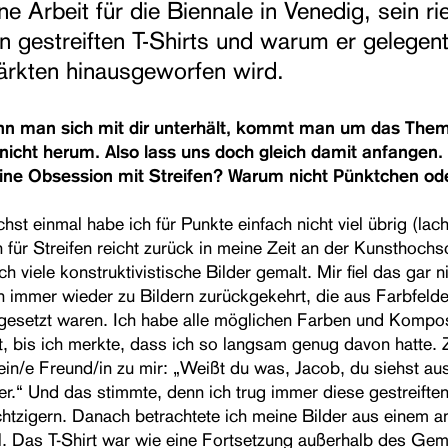
ne Arbeit für die Biennale in Venedig, sein ri
n gestreiften T-Shirts und warum er gelegent
rkten hinausgeworfen wird.
nn man sich mit dir unterhält, kommt man um das The
 nicht herum. Also lass uns doch gleich damit anfangen
ne Obsession mit Streifen? Warum nicht Pünktchen ode
hst einmal habe ich für Punkte einfach nicht viel übrig (lac
 für Streifen reicht zurück in meine Zeit an der Kunsthochs
ch viele konstruktivistische Bilder gemalt. Mir fiel das gar n
in immer wieder zu Bildern zurückgekehrt, die aus Farbfeld
setzt waren. Ich habe alle möglichen Farben und Kompos
t, bis ich merkte, dass ich so langsam genug davon hatte. 
 ein/e Freund/in zu mir: „Weißt du was, Jacob, du siehst au
er.“ Und das stimmte, denn ich trug immer diese gestreiften
htzigern. Danach betrachtete ich meine Bilder aus einem a
l. Das T-Shirt war wie eine Fortsetzung außerhalb des Gem