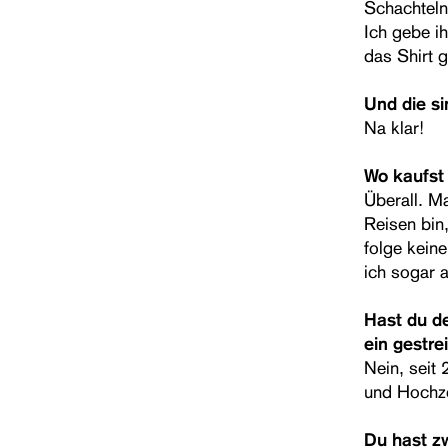
Schachteln
Ich gebe i
das Shirt g
Und die si
Na klar!
Wo kaufst
Überall. M
Reisen bin,
folge kein
ich sogar 
Hast du d
ein gestre
Nein, seit 
und Hochze
Du hast zw