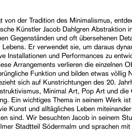
t von der Tradition des Minimalismus, entde
sche Künstler Jacob Dahlgren Abstraktion i
ichen Gegenständen und oft übersehenen Deta
n Lebens. Er verwendet sie, um daraus dyn
ive Installationen und Performances zu entwi
ese Arrangements verlieren die einzelnen O
prüngliche Funktion und bilden etwas völlig 
zieht sich auf Kunstrichtungen des 20. Jahr
truktivismus, Minimal Art, Pop Art und die
g. Ein wichtiges Thema in seinem Werk ist
ie Kunst und alltägliches Leben miteinander
ten sind. Wir besuchten Jacob in seinem Stu
lmer Stadtteil Södermalm und sprachen mit