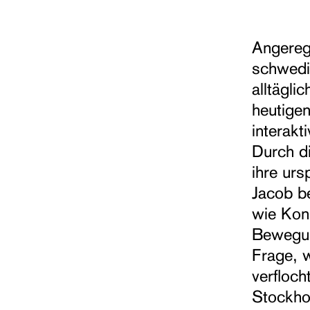
Angereg
schwedi
alltägl
heutige
interakt
Durch di
ihre urs
Jacob be
wie Kons
Bewegun
Frage, w
verfloch
Stockho