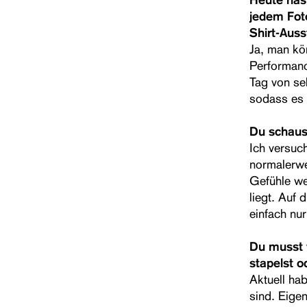
jedem Foto
Shirt-Auss
Ja, man kö
Performanc
Tag von se
sodass es 
Du schaust
Ich versuc
normalerwe
Gefühle we
liegt. Auf 
einfach nur 
Du musst 
stapelst o
Aktuell hab
sind. Eigen