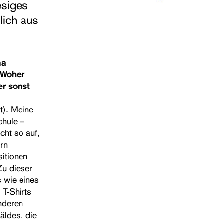
esiges
lich aus
ma
. Woher
r sonst
ht). Meine
chule –
icht so auf,
ern
itionen
Zu dieser
s wie eines
 T-Shirts
nderen
äldes, die