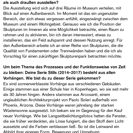
als auch draußen ausstellen?
Die Ausstellung wird sich auf drei Räume im Museum verteilen, mit
Blick auf einen Außenbereich. Im Moment ist das ein ungenutzter
Bereich, der sich etwas vergessen anfühlt, eingezwängt zwischen dem
Museum und einem Wohngebiet. Genauso wie ich die Position der
Skulpturen im Inneren als eine Möglichkeit betrachte, einen Raum zu
rahmen und zu aktivieren, bin ich daran interessiert, etwas zu
installieren, das ein Feld aufspannt und dessen Nutzung anregt. Für
den Außenbereich arbeite ich an einer Reihe von Skulpturen, die die
Qualität von Fundamenten oder Trennwänden haben und die ich als
Vorschlag für einen zukünftigen Skulpturenpark betrachten möchte.
Um beim Thema des Prozesses und der Funktionsweise von Zeit
zu bleiben: Deine Serie
Stills
(2014–2017) besteht aus alten
Vorhängen. Wie bist du zu dieser Serie gekommen?
Es sind sonnenverblasste Vorhänge aus verschiedenen Gebäuden.
Einige stammen aus einer Schule hier in Kopenhagen, wo sie seit mehr
als 30 Jahren hingen. Andere stammen aus Arcosanti, einem
unglaublichen Architekturprojekt von Paolo Soleri außerhalb von
Phoenix, Arizona. Diese Vorhänge waren jahrelang der starken
Wüstensonne ausgesetzt. Ich bekam sie im Gegenzug für den Kauf
neuer Vorhänge. Wie bei Langzeitbelichtungsfotos hatten die Fenster,
die sie früher verdeckten, als Linse fungiert, die den Stoff dem Licht
aussetzte und die Farben verblassen ließ. So ist die Leinwand ein
Abbild ihrer eigenen Form, Bewegung und Umgebung.