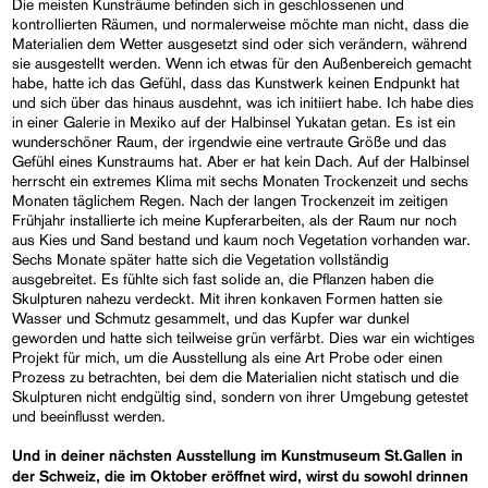
Die meisten Kunsträume befinden sich in geschlossenen und
kontrollierten Räumen, und normalerweise möchte man nicht, dass die
Materialien dem Wetter ausgesetzt sind oder sich verändern, während
sie ausgestellt werden. Wenn ich etwas für den Außenbereich gemacht
habe, hatte ich das Gefühl, dass das Kunstwerk keinen Endpunkt hat
und sich über das hinaus ausdehnt, was ich initiiert habe. Ich habe dies
in einer Galerie in Mexiko auf der Halbinsel Yukatan getan. Es ist ein
wunderschöner Raum, der irgendwie eine vertraute Größe und das
Gefühl eines Kunstraums hat. Aber er hat kein Dach. Auf der Halbinsel
herrscht ein extremes Klima mit sechs Monaten Trockenzeit und sechs
Monaten täglichem Regen. Nach der langen Trockenzeit im zeitigen
Frühjahr installierte ich meine Kupferarbeiten, als der Raum nur noch
aus Kies und Sand bestand und kaum noch Vegetation vorhanden war.
Sechs Monate später hatte sich die Vegetation vollständig
ausgebreitet. Es fühlte sich fast solide an, die Pflanzen haben die
Skulpturen nahezu verdeckt. Mit ihren konkaven Formen hatten sie
Wasser und Schmutz gesammelt, und das Kupfer war dunkel
geworden und hatte sich teilweise grün verfärbt. Dies war ein wichtiges
Projekt für mich, um die Ausstellung als eine Art Probe oder einen
Prozess zu betrachten, bei dem die Materialien nicht statisch und die
Skulpturen nicht endgültig sind, sondern von ihrer Umgebung getestet
und beeinflusst werden.
Und in deiner nächsten Ausstellung im Kunstmuseum St.Gallen in
der Schweiz, die im Oktober eröffnet wird, wirst du sowohl drinnen