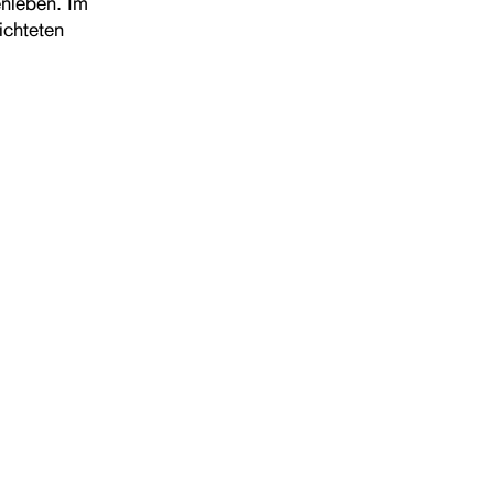
nleben. Im
ichteten