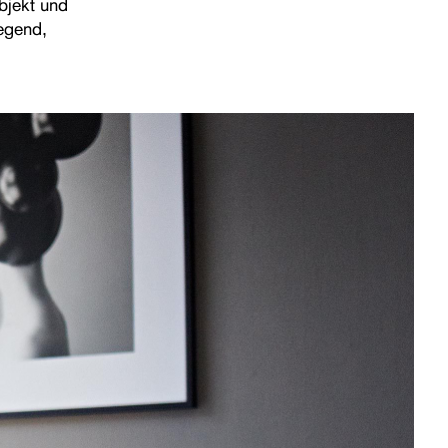
bjekt und
egend,