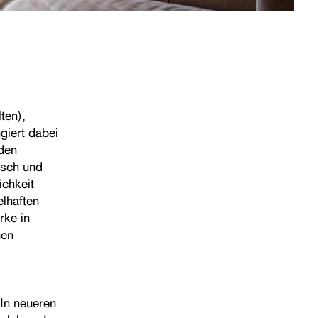
ten),
giert dabei
nden
nsch und
ichkeit
elhaften
rke in
nen
In neueren