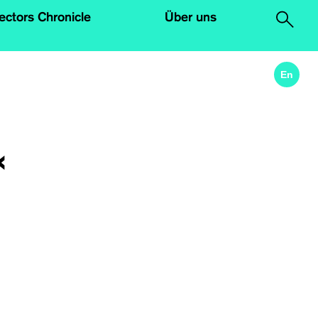
lectors Chronicle
Über uns
.
En
«