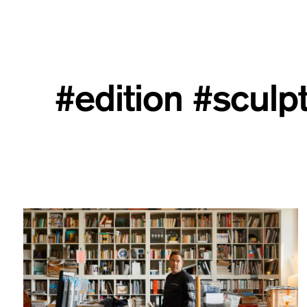
#edition
#sculp