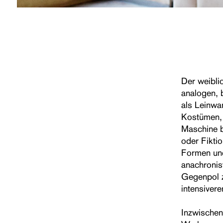
Der weiblic
analogen, 
als Leinwa
Kostümen, 
Maschine b
oder Fiktio
Formen und
anachronist
Gegenpol z
intensiver
Inzwischen