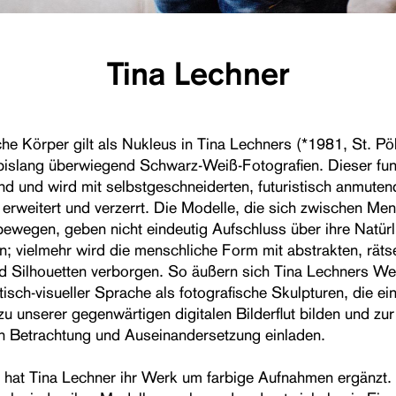
Tina Lechner
he Körper gilt als Nukleus in Tina Lechners (*1981, St. Pöl
bislang überwiegend Schwarz-Weiß-Fotografien. Dieser fun
nd und wird mit selbstgeschneiderten, futuristisch anmute
erweitert und verzerrt. Die Modelle, die sich zwischen Me
ewegen, geben nicht eindeutig Aufschluss über ihre Natürl
n; vielmehr wird die menschliche Form mit abstrakten, räts
 Silhouetten verborgen. So äußern sich Tina Lechners We
isch-visueller Sprache als fotografische Skulpturen, die ei
u unserer gegenwärtigen digitalen Bilderflut bilden und zur
en Betrachtung und Auseinandersetzung einladen.
 hat Tina Lechner ihr Werk um farbige Aufnahmen ergänzt. 