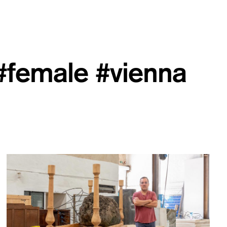
#female
#vienna