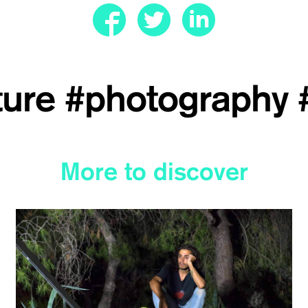
ture
#photography
More to discover