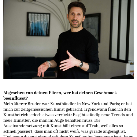
Abgesehen von deinen Eltern, wer hat deinen Geschmack
beeinflusst?
Mein älterer Bruder war Kunsthändler in New York und Paris; er hat
mich zur zeitgenössischen Kunst gebracht. Irgendwann fand ich den
Kunstbetrieb jedoch etwas verrückt: Es gibt ständig neue Trends und
neue Künstler, die man im Auge behalten muss. Die
Auseinandersetzung mit Kunst hält einen auf Trab, weil alles so
schnell passiert, dass man oft nicht weiß, was gerade angesagt ist.
Und wenn du erst einmal mit dem Kunstkaufen begonnen hast, kann