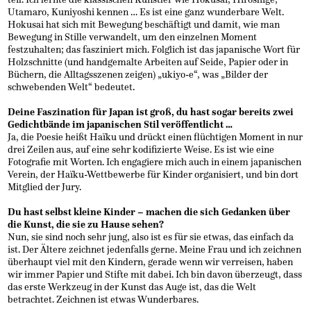
Utamaro, Kuniyoshi kennen … Es ist eine ganz wunderbare Welt.
Hokusai hat sich mit Bewegung beschäftigt und damit, wie man
Bewegung in Stille verwandelt, um den einzelnen Moment
festzuhalten; das fasziniert mich. Folglich ist das japanische Wort für
Holzschnitte (und handgemalte Arbeiten auf Seide, Papier oder in
Büchern, die Alltagsszenen zeigen) „ukiyo-e“, was „Bilder der
schwebenden Welt“ bedeutet.
Deine Faszination für Japan ist groß, du hast sogar bereits zwei
Gedichtbände im japanischen Stil veröffentlicht …
Ja, die Poesie heißt Haïku und drückt einen flüchtigen Moment in nur
drei Zeilen aus, auf eine sehr kodifizierte Weise. Es ist wie eine
Fotografie mit Worten. Ich engagiere mich auch in einem japanischen
Verein, der Haïku-Wettbewerbe für Kinder organisiert, und bin dort
Mitglied der Jury.
Du hast selbst kleine Kinder – machen die sich Gedanken über
die Kunst, die sie zu Hause sehen?
Nun, sie sind noch sehr jung, also ist es für sie etwas, das einfach da
ist. Der Ältere zeichnet jedenfalls gerne. Meine Frau und ich zeichnen
überhaupt viel mit den Kindern, gerade wenn wir verreisen, haben
wir immer Papier und Stifte mit dabei. Ich bin davon überzeugt, dass
das erste Werkzeug in der Kunst das Auge ist, das die Welt
betrachtet. Zeichnen ist etwas Wunderbares.