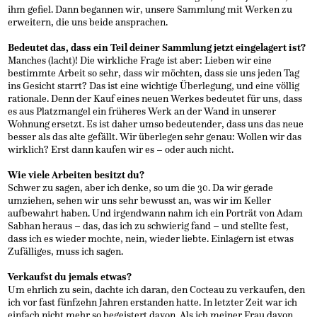
ihm gefiel. Dann begannen wir, unsere Sammlung mit Werken zu
erweitern, die uns beide ansprachen.
Bedeutet das, dass ein Teil deiner Sammlung jetzt eingelagert ist?
Manches (lacht)! Die wirkliche Frage ist aber: Lieben wir eine
bestimmte Arbeit so sehr, dass wir möchten, dass sie uns jeden Tag
ins Gesicht starrt? Das ist eine wichtige Überlegung, und eine völlig
rationale. Denn der Kauf eines neuen Werkes bedeutet für uns, dass
es aus Platzmangel ein früheres Werk an der Wand in unserer
Wohnung ersetzt. Es ist daher umso bedeutender, dass uns das neue
besser als das alte gefällt. Wir überlegen sehr genau: Wollen wir das
wirklich? Erst dann kaufen wir es – oder auch nicht.
Wie viele Arbeiten besitzt du?
Schwer zu sagen, aber ich denke, so um die 30. Da wir gerade
umziehen, sehen wir uns sehr bewusst an, was wir im Keller
aufbewahrt haben. Und irgendwann nahm ich ein Porträt von Adam
Sabhan heraus – das, das ich zu schwierig fand – und stellte fest,
dass ich es wieder mochte, nein, wieder liebte. Einlagern ist etwas
Zufälliges, muss ich sagen.
Verkaufst du jemals etwas?
Um ehrlich zu sein, dachte ich daran, den Cocteau zu verkaufen, den
ich vor fast fünfzehn Jahren erstanden hatte. In letzter Zeit war ich
einfach nicht mehr so begeistert davon. Als ich meiner Frau davon