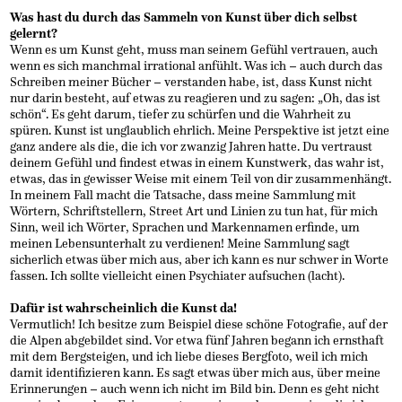
Was hast du durch das Sammeln von Kunst über dich selbst
gelernt?
Wenn es um Kunst geht, muss man seinem Gefühl vertrauen, auch
wenn es sich manchmal irrational anfühlt. Was ich – auch durch das
Schreiben meiner Bücher – verstanden habe, ist, dass Kunst nicht
nur darin besteht, auf etwas zu reagieren und zu sagen: „Oh, das ist
schön“. Es geht darum, tiefer zu schürfen und die Wahrheit zu
spüren. Kunst ist unglaublich ehrlich. Meine Perspektive ist jetzt eine
ganz andere als die, die ich vor zwanzig Jahren hatte. Du vertraust
deinem Gefühl und findest etwas in einem Kunstwerk, das wahr ist,
etwas, das in gewisser Weise mit einem Teil von dir zusammenhängt.
In meinem Fall macht die Tatsache, dass meine Sammlung mit
Wörtern, Schriftstellern, Street Art und Linien zu tun hat, für mich
Sinn, weil ich Wörter, Sprachen und Markennamen erfinde, um
meinen Lebensunterhalt zu verdienen! Meine Sammlung sagt
sicherlich etwas über mich aus, aber ich kann es nur schwer in Worte
fassen. Ich sollte vielleicht einen Psychiater aufsuchen (lacht).
Dafür ist wahrscheinlich die Kunst da!
Vermutlich! Ich besitze zum Beispiel diese schöne Fotografie, auf der
die Alpen abgebildet sind. Vor etwa fünf Jahren begann ich ernsthaft
mit dem Bergsteigen, und ich liebe dieses Bergfoto, weil ich mich
damit identifizieren kann. Es sagt etwas über mich aus, über meine
Erinnerungen – auch wenn ich nicht im Bild bin. Denn es geht nicht