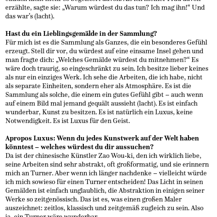
erzählte, sagte sie: „Warum würdest du das tun? Ich mag ihn!“ Und
das war’s (lacht).
Hast du ein Lieblingsgemälde in der Sammlung?
Für mich ist es die Sammlung als Ganzes, die ein besonderes Gefühl
erzeugt. Stell dir vor, du würdest auf eine einsame Insel gehen und
man fragte dich: „Welches Gemälde würdest du mitnehmen?“ Es
wäre doch traurig, so eingeschränkt zu sein. Ich besitze lieber keines
als nur ein einziges Werk. Ich sehe die Arbeiten, die ich habe, nicht
als separate Einheiten, sondern eher als Atmosphäre. Es ist die
Sammlung als solche, die einem ein gutes Gefühl gibt – auch wenn
auf einem Bild mal jemand gequält aussieht (lacht). Es ist einfach
wunderbar, Kunst zu besitzen. Es ist natürlich ein Luxus, keine
Notwendigkeit. Es ist Luxus für den Geist.
Apropos Luxus: Wenn du jedes Kunstwerk auf der Welt haben
könntest – welches würdest du dir aussuchen?
Da ist der chinesische Künstler Zao Wou-ki, den ich wirklich liebe,
seine Arbeiten sind sehr abstrakt, oft großformatig, und sie erinnern
mich an Turner. Aber wenn ich länger nachdenke – vielleicht würde
ich mich sowieso für einen Turner entscheiden! Das Licht in seinen
Gemälden ist einfach unglaublich, die Abstraktion in einigen seiner
Werke so zeitgenössisch. Das ist es, was einen großen Maler
auszeichnet: zeitlos, klassisch und zeitgemäß zugleich zu sein. Also
ja, ein Turner wäre wunderbar.