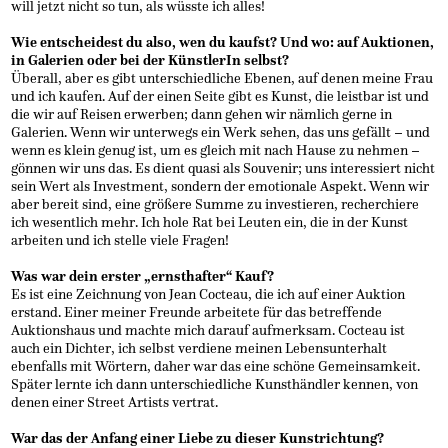
will jetzt nicht so tun, als wüsste ich alles!
Wie entscheidest du also, wen du kaufst? Und wo: auf Auktionen,
in Galerien
oder bei der KünstlerIn selbst?
Überall, aber es gibt unterschiedliche Ebenen, auf denen meine Frau
und ich kaufen. Auf der einen Seite gibt es Kunst, die leistbar ist und
die wir auf Reisen erwerben; dann gehen wir nämlich gerne in
Galerien. Wenn wir unterwegs ein Werk sehen, das uns gefällt – und
wenn es klein genug ist, um es gleich mit nach Hause zu nehmen –
gönnen wir uns das. Es dient quasi als Souvenir; uns interessiert nicht
sein Wert als Investment, sondern der emotionale Aspekt. Wenn wir
aber bereit sind, eine größere Summe zu investieren, recherchiere
ich wesentlich mehr. Ich hole Rat bei Leuten ein, die in der Kunst
arbeiten und ich stelle viele Fragen!
Was war dein erster „ernsthafter“ Kauf?
Es ist eine Zeichnung von Jean Cocteau, die ich auf einer Auktion
erstand. Einer meiner Freunde arbeitete für das betreffende
Auktionshaus und machte mich darauf aufmerksam. Cocteau ist
auch ein Dichter, ich selbst verdiene meinen Lebensunterhalt
ebenfalls mit Wörtern, daher war das eine schöne Gemeinsamkeit.
Später lernte ich dann unterschiedliche Kunsthändler kennen, von
denen einer Street Artists vertrat.
War das der Anfang einer Liebe zu dieser Kunstrichtung?