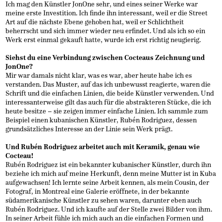
Ich mag den Künstler JonOne sehr, und eines seiner Werke war
meine erste Investition. Ich finde ihn interessant, weil er die Street
Art auf die nächste Ebene gehoben hat, weil er Schlichtheit
beherrscht und sich immer wieder neu erfindet. Und als ich so ein
Werk erst einmal gekauft hatte, wurde ich erst richtig neugierig.
Siehst du eine Verbindung zwischen Cocteaus Zeichnung und
JonOne?
Mir war damals nicht klar, was es war, aber heute habe ich es
verstanden. Das Muster, auf das ich unbewusst reagierte, waren die
Schrift und die einfachen Linien, die beide Künstler verwenden. Und
interessanterweise gilt das auch für die abstrakteren Stücke, die ich
heute besitze – sie zeigen immer einfache Linien. Ich sammle zum
Beispiel einen kubanischen Künstler, Rubén Rodriguez, dessen
grundsätzliches Interesse an der Linie sein Werk prägt.
Und Rubén Rodriguez arbeitet auch mit Keramik, genau wie
Cocteau!
Rubén Rodriguez ist ein bekannter kubanischer Künstler, durch ihn
beziehe ich mich auf meine Herkunft, denn meine Mutter ist in Kuba
aufgewachsen! Ich lernte seine Arbeit kennen, als mein Cousin, der
Fotograf, in Montreal eine Galerie eröffnete, in der bekannte
südamerikanische Künstler zu sehen waren, darunter eben auch
Rubén Rodriguez. Und ich kaufte auf der Stelle zwei Bilder von ihm.
In seiner Arbeit fühle ich mich auch an die einfachen Formen und