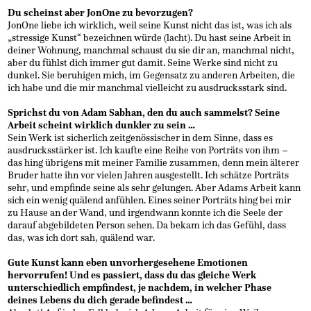
Du scheinst aber JonOne zu bevorzugen?
JonOne liebe ich wirklich, weil seine Kunst nicht das ist, was ich als
„stressige Kunst“ bezeichnen würde (lacht). Du hast seine Arbeit in
deiner Wohnung, manchmal schaust du sie dir an, manchmal nicht,
aber du fühlst dich immer gut damit. Seine Werke sind nicht zu
dunkel. Sie beruhigen mich, im Gegensatz zu anderen Arbeiten, die
ich habe und die mir manchmal vielleicht zu ausdrucksstark sind.
Sprichst du von Adam Sabhan, den du auch sammelst?
Seine
Arbeit scheint wirklich dunkler zu sein …
Sein Werk ist sicherlich zeitgenössischer in dem Sinne, dass es
ausdrucksstärker ist. Ich kaufte eine Reihe von Porträts von ihm –
das hing übrigens mit meiner Familie zusammen, denn mein älterer
Bruder hatte ihn vor vielen Jahren ausgestellt. Ich schätze Porträts
sehr, und empfinde seine als sehr gelungen. Aber Adams Arbeit kann
sich ein wenig quälend anfühlen. Eines seiner Porträts hing bei mir
zu Hause an der Wand, und irgendwann konnte ich die Seele der
darauf abgebildeten Person sehen. Da bekam ich das Gefühl, dass
das, was ich dort sah, quälend war.
Gute Kunst kann eben unvorhergesehene Emotionen
hervorrufen! Und es passiert, dass du das gleiche Werk
unterschiedlich empfindest, je nachdem, in welcher Phase
deines Lebens du dich gerade befindest …