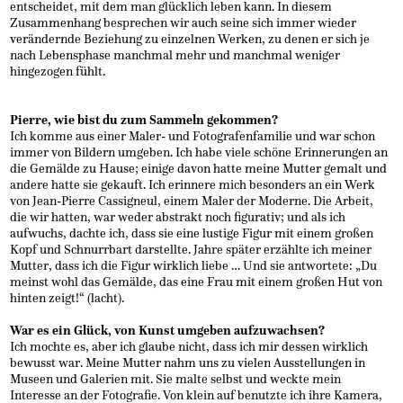
entscheidet, mit dem man glücklich leben kann. In diesem
Zusammenhang besprechen wir auch seine sich immer wieder
verändernde Beziehung zu einzelnen Werken, zu denen er sich je
nach Lebensphase manchmal mehr und manchmal weniger
hingezogen fühlt.
Pierre, wie bist du zum Sammeln gekommen?
Ich komme aus einer Maler- und Fotografenfamilie und war schon
immer von Bildern umgeben. Ich habe viele schöne Erinnerungen an
die Gemälde zu Hause; einige davon hatte meine Mutter gemalt und
andere hatte sie gekauft. Ich erinnere mich besonders an ein Werk
von Jean-Pierre Cassigneul, einem Maler der Moderne. Die Arbeit,
die wir hatten, war weder abstrakt noch figurativ; und als ich
aufwuchs, dachte ich, dass sie eine lustige Figur mit einem großen
Kopf und Schnurrbart darstellte. Jahre später erzählte ich meiner
Mutter, dass ich die Figur wirklich liebe … Und sie antwortete: „Du
meinst wohl das Gemälde, das eine Frau mit einem großen Hut von
hinten zeigt!“ (lacht).
War es ein Glück, von Kunst umgeben aufzuwachsen?
Ich mochte es, aber ich glaube nicht, dass ich mir dessen wirklich
bewusst war. Meine Mutter nahm uns zu vielen Ausstellungen in
Museen und Galerien mit. Sie malte selbst und weckte mein
Interesse an der Fotografie. Von klein auf benutzte ich ihre Kamera,