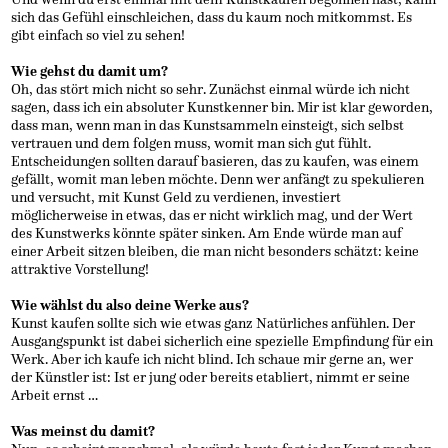
sich das Gefühl einschleichen, dass du kaum noch mitkommst. Es
gibt einfach so viel zu sehen!
Wie gehst du damit um?
Oh, das stört mich nicht so sehr. Zunächst einmal würde ich nicht
sagen, dass ich ein absoluter Kunstkenner bin. Mir ist klar geworden,
dass man, wenn man in das Kunstsammeln einsteigt, sich selbst
vertrauen und dem folgen muss, womit man sich gut fühlt.
Entscheidungen sollten darauf basieren, das zu kaufen, was einem
gefällt, womit man leben möchte. Denn wer anfängt zu spekulieren
und versucht, mit Kunst Geld zu verdienen, investiert
möglicherweise in etwas, das er nicht wirklich mag, und der Wert
des Kunstwerks könnte später sinken. Am Ende würde man auf
einer Arbeit sitzen bleiben, die man nicht besonders schätzt: keine
attraktive Vorstellung!
Wie wählst du also deine Werke aus?
Kunst kaufen sollte sich wie etwas ganz Natürliches anfühlen. Der
Ausgangspunkt ist dabei sicherlich eine spezielle Empfindung für ein
Werk. Aber ich kaufe ich nicht blind. Ich schaue mir gerne an, wer
der Künstler ist: Ist er jung oder bereits etabliert, nimmt er seine
Arbeit ernst …
Was meinst du damit?