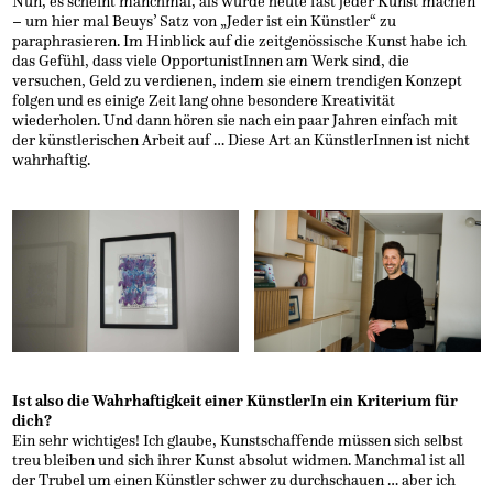
Nun, es scheint manchmal, als würde heute fast jeder Kunst machen
– um hier mal Beuys’ Satz von „Jeder ist ein Künstler“ zu
paraphrasieren. Im Hinblick auf die zeitgenössische Kunst habe ich
das Gefühl, dass viele OpportunistInnen am Werk sind, die
versuchen, Geld zu verdienen, indem sie einem trendigen Konzept
folgen und es einige Zeit lang ohne besondere Kreativität
wiederholen. Und dann hören sie nach ein paar Jahren einfach mit
der künstlerischen Arbeit auf … Diese Art an KünstlerInnen ist nicht
wahrhaftig.
Ist also die Wahrhaftigkeit einer KünstlerIn ein Kriterium für
dich?
Ein sehr wichtiges! Ich glaube, Kunstschaffende müssen sich selbst
treu bleiben und sich ihrer Kunst absolut widmen. Manchmal ist all
der Trubel um einen Künstler schwer zu durchschauen … aber ich