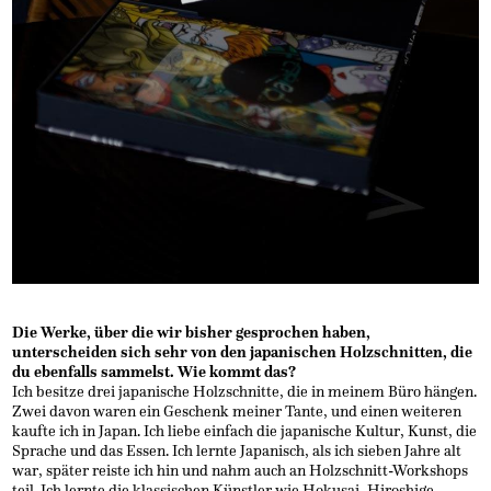
Die Werke, über die wir bisher gesprochen haben,
unterscheiden sich
sehr
von den japanischen Holzschnitten, die
du ebenfalls sammelst. Wie kommt das?
Ich besitze drei japanische Holzschnitte, die in meinem Büro hängen.
Zwei davon waren ein Geschenk meiner Tante, und einen weiteren
kaufte ich in Japan. Ich liebe einfach die japanische Kultur, Kunst, die
Sprache und das Essen. Ich lernte Japanisch, als ich sieben Jahre alt
war, später reiste ich hin und nahm auch an Holzschnitt-Workshops
teil. Ich lernte die klassischen Künstler wie Hokusai, Hiroshige,