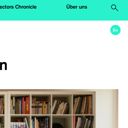
lectors Chronicle
Über uns
.
En
in