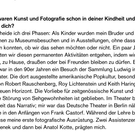
w
aren Kunst und Fotografie schon in deiner Kindheit un
r dich?
heide ich drei Phasen: Als Kinder wurden mein Bruder und 
en zu Museumsbesuchen und in Ausstellungen, ohne dass
n konnten, ob wir das sehen möchten oder nicht. Ein paar 
lten wir diesen permanenten Aktivitäten entgehen, indem wi
, zu Hause, draußen oder bei Freunden bleiben zu dürfen. 
 war in den 90er Jahren ein Besuch der Sammlung Ludwig i
ter. Die dort ausgestellte amerikanische Popkultur, besond
on Robert Rauschenberg, Roy Lichtenstein und Keith Haring
euen Horizont. Die Vorliebe für zeitgenössische Kunst und f
Störung von Sehgewohnheiten ist geblieben. Im Theater 
eit das Narrativ; mir war das Deutsche Theater in Berlin nä
 in den Anfängen von Frank Castorf. Während der Lehre 
se meine erste fotografische Ausrüstung. Zwei Assistenzen
penek und dann bei Anatol Kotte, prägten mich.