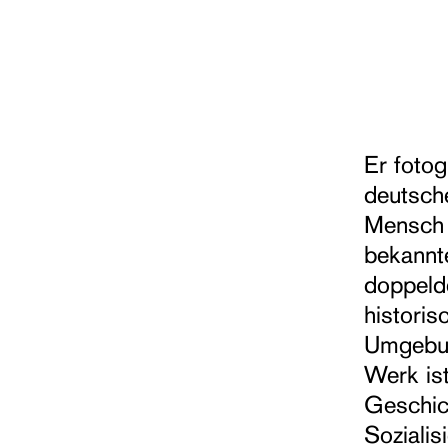
Er fotog
deutsch
Mensch 
bekannte
doppelde
historis
Umgebun
Werk is
Geschic
Sozialis