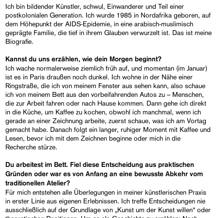
Ich bin bildender Künstler, schwul, Einwanderer und Teil einer
postkolonialen Generation. Ich wurde 1985 in Nordafrika geboren, auf
dem Höhepunkt der AIDS-Epidemie, in eine arabisch-muslimisch
geprägte Familie, die tief in ihrem Glauben verwurzelt ist. Das ist meine
Biografie.
Kannst du uns erzählen, wie dein Morgen beginnt?
Ich wache normalerweise ziemlich früh auf, und momentan (im Januar)
ist es in Paris draußen noch dunkel. Ich wohne in der Nähe einer
Ringstraße, die ich von meinem Fenster aus sehen kann, also schaue
ich von meinem Bett aus den vorbeifahrenden Autos zu – Menschen,
die zur Arbeit fahren oder nach Hause kommen. Dann gehe ich direkt
in die Küche, um Kaffee zu kochen, obwohl ich manchmal, wenn ich
gerade an einer Zeichnung arbeite, zuerst schaue, was ich am Vortag
gemacht habe. Danach folgt ein langer, ruhiger Moment mit Kaffee und
Lesen, bevor ich mit dem Zeichnen beginne oder mich in die
Recherche stürze.
Du arbeitest im Bett. Fiel diese Entscheidung aus praktischen
Gründen oder war es von Anfang an eine bewusste Abkehr vom
traditionellen Atelier?
Für mich entstehen alle Überlegungen in meiner künstlerischen Praxis
in erster Linie aus eigenen Erlebnissen. Ich treffe Entscheidungen nie
ausschließlich auf der Grundlage von „Kunst um der Kunst willen“ oder