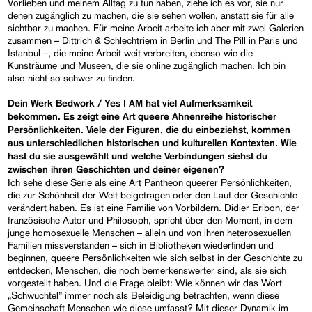
Vorlieben und meinem Alltag zu tun haben, ziehe ich es vor, sie nur
denen zugänglich zu machen, die sie sehen wollen, anstatt sie für alle
sichtbar zu machen. Für meine Arbeit arbeite ich aber mit zwei Galerien
zusammen – Dittrich & Schlechtriem in Berlin und The Pill in Paris und
Istanbul –, die meine Arbeit weit verbreiten, ebenso wie die
Kunsträume und Museen, die sie online zugänglich machen. Ich bin
also nicht so schwer zu finden.
Dein Werk
Bedwork / Yes I AM
hat viel Aufmerksamkeit
bekommen. Es zeigt eine Art queere Ahnenreihe historischer
Persönlichkeiten. Viele der Figuren, die du einbeziehst, kommen
aus unterschiedlichen historischen und kulturellen Kontexten. Wie
hast du sie ausgewählt und welche Verbindungen siehst du
zwischen ihren Geschichten und deiner eigenen?
Ich sehe diese Serie als eine Art Pantheon queerer Persönlichkeiten,
die zur Schönheit der Welt beigetragen oder den Lauf der Geschichte
verändert haben. Es ist eine Familie von Vorbildern. Didier Eribon, der
französische Autor und Philosoph, spricht über den Moment, in dem
junge homosexuelle Menschen – allein und von ihren heterosexuellen
Familien missverstanden – sich in Bibliotheken wiederfinden und
beginnen, queere Persönlichkeiten wie sich selbst in der Geschichte zu
entdecken, Menschen, die noch bemerkenswerter sind, als sie sich
vorgestellt haben. Und die Frage bleibt: Wie können wir das Wort
„Schwuchtel” immer noch als Beleidigung betrachten, wenn diese
Gemeinschaft Menschen wie diese umfasst? Mit dieser Dynamik im