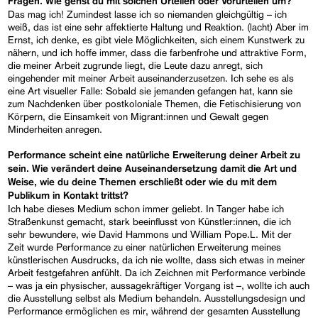
Fragen. Wie gehst du mit solchen Urteilen oder Vorurteilen um?
Das mag ich! Zumindest lasse ich so niemanden gleichgültig – ich
weiß, das ist eine sehr affektierte Haltung und Reaktion. (lacht) Aber im
Ernst, ich denke, es gibt viele Möglichkeiten, sich einem Kunstwerk zu
nähern, und ich hoffe immer, dass die farbenfrohe und attraktive Form,
die meiner Arbeit zugrunde liegt, die Leute dazu anregt, sich
eingehender mit meiner Arbeit auseinanderzusetzen. Ich sehe es als
eine Art visueller Falle: Sobald sie jemanden gefangen hat, kann sie
zum Nachdenken über postkoloniale Themen, die Fetischisierung von
Körpern, die Einsamkeit von Migrant:innen und Gewalt gegen
Minderheiten anregen.
Performance scheint eine natürliche Erweiterung deiner Arbeit zu
sein. Wie verändert deine Auseinandersetzung damit die Art und
Weise, wie du deine Themen erschließt oder wie du mit dem
Publikum in Kontakt trittst?
Ich habe dieses Medium schon immer geliebt. In Tanger habe ich
Straßenkunst gemacht, stark beeinflusst von Künstler:innen, die ich
sehr bewundere, wie David Hammons und William Pope.L. Mit der
Zeit wurde Performance zu einer natürlichen Erweiterung meines
künstlerischen Ausdrucks, da ich nie wollte, dass sich etwas in meiner
Arbeit festgefahren anfühlt. Da ich Zeichnen mit Performance verbinde
– was ja ein physischer, aussagekräftiger Vorgang ist –, wollte ich auch
die Ausstellung selbst als Medium behandeln. Ausstellungsdesign und
Performance ermöglichen es mir, während der gesamten Ausstellung