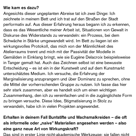
Wie kam es dazu?
Angesichts dieser ungeplanten Abreise tat ich zwei Dinge: Ich
zeichnete in meinem Bett und ich trat auf den Straßen der Stadt
performativ auf. Aus dieser Erfahrung heraus begann ich zu erkennen,
dass es das Wesentliche meiner Arbeit ist, Situationen von Gewalt in
Diskurse des Widerstands zu verwandeln: ein Prozess, bei dem
Schwäche in Stärke umgewandelt wird. Im Bett zu liegen ist ein
wirkungsvolles Protokoll, das mich von der Männlichkeit des
Atelierraums trennt und mich mit der Passivität der Modelle in
Gemälden in Einklang bringt, wie sie Eugène Delacroix beispielsweise
in Tanger gemalt hat. Auch das Zeichnen selbst ist eine bewusste
Entscheidung – es ist ein in der Kunstwelt und auf dem Kunstmarkt
unterschätztes Medium. Ich versuche, die Erfahrung der
Marginalisierung anzuprangern und über Dominanz zu sprechen, ohne
die Mittel der vorherrschenden Gruppe zu nutzen. Ich fasse das hier
sehr stark zusammen, aber es handelt sich um einen wichtigen
Zusammenhang, den ich zu vereinfachen und in die zugänglichste Form
zu bringen versuche. Diese Idee, Stigmatisierung in Stolz zu
verwandeln, habe ich in vielen Projekten angewendet.
Erhalten in deinem Fall Buntstifte und Wachsmalkreiden – die oft
als informelle oder „naive” Materialien angesehen werden – also
eine ganz neue Art von Wirkungskraft?
Das sind in erster Linie nicht-akademische Werkzeuge; sie fallen nicht