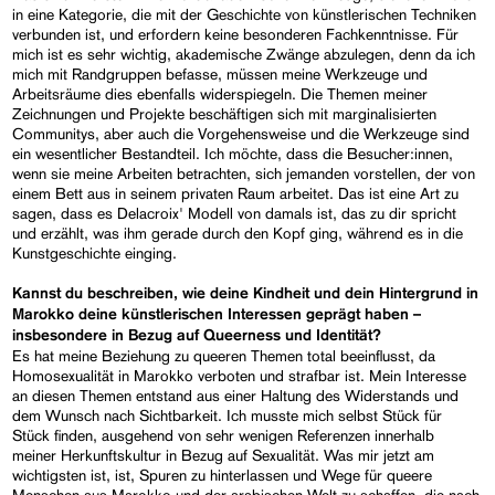
in eine Kategorie, die mit der Geschichte von künstlerischen Techniken
verbunden ist, und erfordern keine besonderen Fachkenntnisse. Für
mich ist es sehr wichtig, akademische Zwänge abzulegen, denn da ich
mich mit Randgruppen befasse, müssen meine Werkzeuge und
Arbeitsräume dies ebenfalls widerspiegeln. Die Themen meiner
Zeichnungen und Projekte beschäftigen sich mit marginalisierten
Communitys, aber auch die Vorgehensweise und die Werkzeuge sind
ein wesentlicher Bestandteil. Ich möchte, dass die Besucher:innen,
wenn sie meine Arbeiten betrachten, sich jemanden vorstellen, der von
einem Bett aus in seinem privaten Raum arbeitet. Das ist eine Art zu
sagen, dass es Delacroix' Modell von damals ist, das zu dir spricht
und erzählt, was ihm gerade durch den Kopf ging, während es in die
Kunstgeschichte einging.
Kannst du beschreiben, wie deine Kindheit und dein Hintergrund in
Marokko deine künstlerischen Interessen geprägt haben –
insbesondere in Bezug auf Queerness und Identität?
Es hat meine Beziehung zu queeren Themen total beeinflusst, da
Homosexualität in Marokko verboten und strafbar ist. Mein Interesse
an diesen Themen entstand aus einer Haltung des Widerstands und
dem Wunsch nach Sichtbarkeit. Ich musste mich selbst Stück für
Stück finden, ausgehend von sehr wenigen Referenzen innerhalb
meiner Herkunftskultur in Bezug auf Sexualität. Was mir jetzt am
wichtigsten ist, ist, Spuren zu hinterlassen und Wege für queere