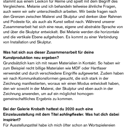
stammt aus einem Lexikon für Reime und spielt mit dem Begriff des
Vergleichens. Melanie und ich behandeln teilweise ähnliche Fragen,
auch wenn wir sehr unterschiedlich arbeiten. Wir beide fragen nach
den Grenzen zwischen Malerei und Skulptur und denken über Rahmen
und Podeste für, als auch als Kunst selbst nach. Während unserer
Zusammenarbeit hat sich eine neue, eigene und abstrakte Sprache von
und über die Skulptur entwickelt. Bei Melanie werden die horizontale
und die vertikale Ebene aufgehoben. Es kommt zu einer Verbindung
von Installation und Skulptur.
Was hat sich aus dieser Zusammenarbeit für deine
Kunstproduktion neu ergeben?
Grundsätzlich kam ich mit neuen Materialien in Kontakt. So haben wir
zum Beispiel recht billige Materialen wie MDF oder Hartfaser
verwendet und durch verschiedene Eingriffe aufgewertet. Zudem haben
wir nach Kommunikationsformen gesucht, die sich stark in der
Zeichnung manifestierten, woraus wir einen Modus entwickelt haben,
den wir sowohl in der Malerei, der Skulptur und eben auch in der
Zeichnung anwenden, um auf ein möglichst homogen-
gemeinschaftliches Ergebnis zu kommen.
Bei der Galerie Krobath hattest du 2020 auch eine
schlingfiester.
Einzelausstellung mit dem Titel
Was hat dich dabei
inspiriert?
Für Ausstellungstitel habe ich mich öfter schon an Wortspielereien