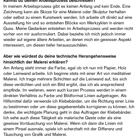
Kannst du deinen Arbeitsprozess beschreiben?
In meinem Arbeitsprozess gibt es keinen Anfang und kein Ende. Eine
Zeichnung kann als Skizze für eine Malerei oder Skulptur herhalten
oder selbst zu einem Kunstwerk werden. Ich arbeite oft direkt auf eine
Ausstellung hin und so entstehen Blöcke von Werkzyklen in einem
Guss. Meine Gedanken entstehen im Arbeitsprozess und werden nicht
vorher von mir ausformuliert. Dabei beziehe ich mich jedoch immer
wieder auf eigene ältere Arbeiten, an denen mich ein gewisser Aspekt
interessiert, um diesen tiefer herauszuschälen.
Aber wie würdest du deine technische Herangehensweise
hinsichtlich der Malerei erklären?
Am Anfang steht immer die Farbe, egal ob ich nun mit Papier, Holz
oder Leinwand arbeite. Ich beginne stets mit einer Art von meditativer
Malerei. Ich trage mehrere Schichten auf die Leinwand auf, bis sich
diese verdichten und sich ein Bild ergibt, das ich als ansprechend
empfinde. Im weiteren, wenn auch kurzen Prozess werden in einem
direkten Verhältnis zu Farbe und Bildformat Linien aufgetragen. Als
Hilfsmittel dafür verwende ich Klebebänder, um die Richtung einer Linie
zu bestimmen oder um diese gegebenenfalls korrigieren zu können. Ich
denke, die wichtigste Planung geht in das Auftragen der Klebebänder.
Ich sehe auch diese Tätigkeit als malerische Geste oder als eine
gewisse Vortäuschung von Malerei. Wenn ich dann die Linien mit
einem Pinsel ausmale, spiele ich scherzhaft mit der Differenz und
Täuschung von Grafik und Malerei.