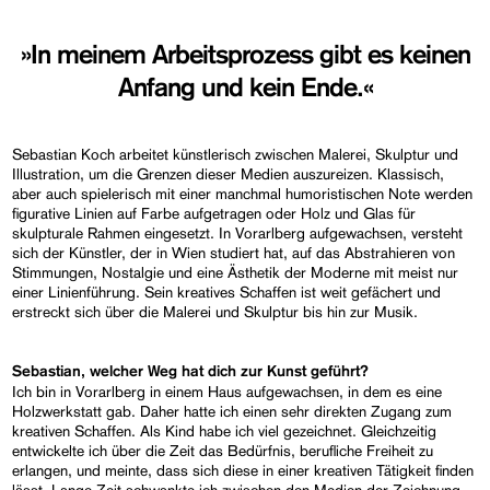
»In meinem Arbeitsprozess gibt es keinen
Anfang und kein Ende.«
Sebastian Koch arbeitet künstlerisch zwischen Malerei, Skulptur und
Illustration, um die Grenzen dieser Medien auszureizen. Klassisch,
aber auch spielerisch mit einer manchmal humoristischen Note werden
figurative Linien auf Farbe aufgetragen oder Holz und Glas für
skulpturale Rahmen eingesetzt. In Vorarlberg aufgewachsen, versteht
sich der Künstler, der in Wien studiert hat, auf das Abstrahieren von
Stimmungen, Nostalgie und eine Ästhetik der Moderne mit meist nur
einer Linienführung. Sein kreatives Schaffen ist weit gefächert und
erstreckt sich über die Malerei und Skulptur bis hin zur Musik.
Sebastian, welcher Weg hat dich zur Kunst geführt?
Ich bin in Vorarlberg in einem Haus aufgewachsen, in dem es eine
Holzwerkstatt gab. Daher hatte ich einen sehr direkten Zugang zum
kreativen Schaffen. Als Kind habe ich viel gezeichnet. Gleichzeitig
entwickelte ich über die Zeit das Bedürfnis, berufliche Freiheit zu
erlangen, und meinte, dass sich diese in einer kreativen Tätigkeit finden
lässt. Lange Zeit schwankte ich zwischen den Medien der Zeichnung